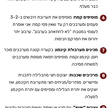
כבר מעלף.
מוסיפים קמח
: מוסיפים את תערובת היבשים ב-2–3
פעמים ומערבבים רק עד שאין פסי קמח. אני אומרת
לעצמי במטבח: “לא להתאהב בערבוב”. ערבוב יתר
יהרוס את המרקם הנימוח.
מכינים מערבולת קינמון
: בקערה קטנה מערבבים סוכר
חום, קינמון וקמח. מוסיפים חמאה מומסת ומערבבים
למשחה סמיכה.
מרכיבים שכבות
: יוצקים חצי מהבלילה לתבנית
ומיישרים. מפזרים/מניחים חצי מתערובת הקינמון, ואז
יוצקים את יתרת הבלילה ומסיימים עם יתרת הקינמון
למעלה.
יוצרים “שיש”
: עם סכין או שיפוד עושים סיבובים עדינים