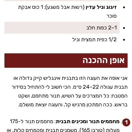
זיגוג וניל עדין
(רשות אבל משגע): 1 כוס אבקת
סוכר
1–2 כפות חלב
1/2 כפית תמצית וניל
אופן ההכנה
אני אופה את העוגה הזו בתבנית אינגליש קייק גדולה או
תבנית עגולה 22–24 ס״מ. הכי חשוב לי להתחיל בסידור
המטבח: כל המצרכים על השיש, תנור מתחמם, ושקט
בראש. ככה המתכון מרגיש קל, והעוגה יוצאת מושלם.
מחממים תנור ומכינים תבנית
: מחממים תנור ל-175
מעלות (טורבו 165). משמנים תבנית ומקמחים קלות, או