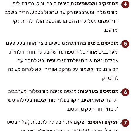
ממתיקים ומבשמים:
מוסיפים סוכר, וניל, גרידת לימון
וקורט מלח, ומערבבים רק עד שהכול נטמע. הריח בשלב
הזה פשוט מעלף, וזה הסימן שהטעם הולך להיות נקי
ומרענן.
מוסיפים ביצים בהדרגה:
מוסיפים ביצה אחת בכל פעם
ומערבבים אחרי כל הוספה עד שהבלילה חוזרת להיות
אחידה. זאת שיטה שלמדתי כשפית: לא למהר עם
הביצים, כדי לשמור על מרקם אוורירי ולא לגרום לעוגה
להיסדק.
מסמיכים בעדינות:
מנפים פנימה קורנפלור ומערבבים
רק עד שאין גושים. הקורנפלור נותן יציבות בלי להרגיש
“קמחי”, וזה חלק מהקסם.
יוצקים ואופים:
יוצקים את הבלילה לתבנית (על הבסיס
אם יש). אופים 50–60 דק׳, עד שהשוליים יציבים