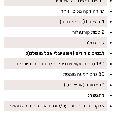
1 כפית תמצית וניל איכותית
גרידה דקה מלימון אחד
4 ביצים L (בטמפ׳ חדר)
2 כפות קורנפלור
קורט מלח
לבסיס פירורים (אופציונלי אבל מושלם):
180 גרם ביסקוויטים פתי בר/דיג׳סטיב מפוררים
80 גרם חמאה מומסת
1 כף סוכר (אופציונלי)
להגשה:
אבקת סוכר, פירות יער/תותים, או כפית ריבה חמוצה