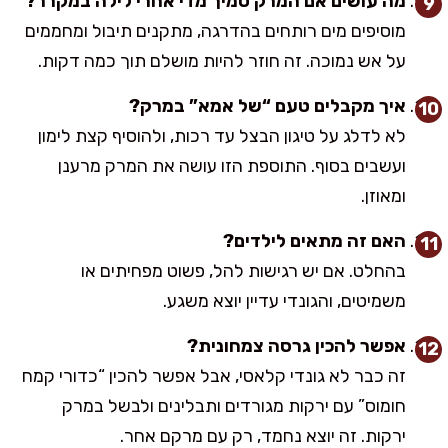
מה עושים אם המרק סמיך מדי אחרי לילה במקרר?
מוסיפים מים רותחים בהדרגה, מתקנים תיבול ומחממים
על אש נמוכה. זה חוזר להיות מושלם תוך כמה דקות.
איך מקבלים טעם “של אמא” במרק?
לא לדלג על טיגון הבצל עד רכות, ולהוסיף קצת לימון
ועשבים בסוף. התוספת הזו עושה את המרק מרענן
ומאוזן.
האם זה מתאים לילדים?
בהחלט. אם יש רגישות להל, פשוט מפחיתים או
משמיטים, והגונדי עדיין יוצא משגע.
אפשר להכין גרסה צמחונית?
זה כבר לא גונדי קלאסי, אבל אפשר להכין “כדורי קמח
חומוס” עם ירקות מגורדים ותבלינים ולבשל במרק
ירקות. זה יוצא נחמד, רק עם מרקם אחר.