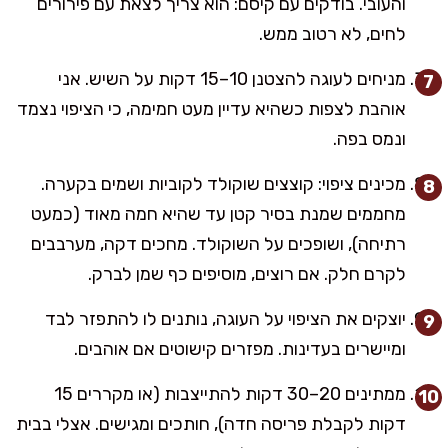
והעובי. בודקים עם קיסם: הוא צריך לצאת עם פירורים
לחים, לא רטוב ממש.
מניחים לעוגה להצטנן 10–15 דקות על השיש. אני
אוהבת לצפות כשהיא עדיין מעט חמימה, כי הציפוי נצמד
ונמס בפה.
מכינים ציפוי: קוצצים שוקולד לקוביות ושמים בקערה.
מחממים שמנת בסיר קטן עד שהיא חמה מאוד (כמעט
רתיחה), ושופכים על השוקולד. מחכים דקה, מערבבים
לקרם חלק. אם רוצים, מוסיפים כף שמן לברק.
יוצקים את הציפוי על העוגה, נותנים לו להתפזר לבד
ומיישרים בעדינות. מפזרים קישוטים אם אוהבים.
ממתינים 20–30 דקות להתייצבות (או מקררים 15
דקות לקבלת פריסה חדה), חותכים ומגישים. אצלי בבית