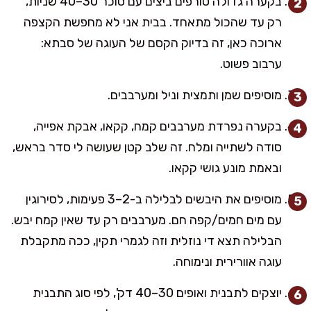
בקערה גדולה טורפים ביצים עם סוכר 30–40 שניות,
רק עד שהכול מתאחד. בבית אני לא מחפשת הקצפה
ארוכה כאן, זה בדיוק הקסם של העוגה של סבתא:
ערבוב פשוט.
מוסיפים שמן ותמצית וניל ומערבבים.
בקערה נפרדת מערבבים קמח, קקאו, אבקת אפייה,
סודה לשתייה ומלח. זה שלב קטן שעושה לי סדר בראש,
ובאמת מונע גושי קקאו.
מוסיפים את היבשים לבלילה ב-2–3 פעימות, לסירוגין
עם מים חמים/קפה חם. מערבבים רק עד שאין קמח יבש.
הבלילה תצא די נוזלית וזה לגמרי תקין, ככה מתקבלת
עוגה אוורירית ונימוחה.
יוצקים לתבנית ואופים 30–40 דק', לפי סוג התבנית