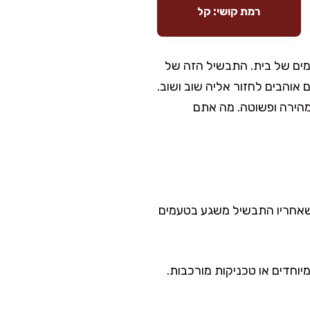
רמת קושי: קל
מים של בית. התבשיל הזה של
 אוהבים לחזור אליה שוב ושוב.
מהירה ופשוטה. מה אתם
תוך 20 דקות בלבד, אבל יש לקחת בחשבון בישול איטי של כ-30 דקות שאחריו התבשיל משגע בטעמים
וחדים או טכניקות מורכבות.