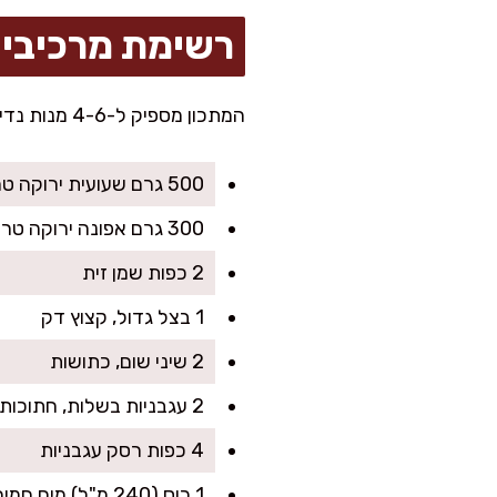
רשימת מרכיבי
המתכון מספיק ל-4-6 מנות נדיבות. מושלם לארוחה משפחתית או אפילו לקופסאות אוכל למחר.
500 גרם שעועית ירוקה טרייה או קפואה
300 גרם אפונה ירוקה טרייה או קפואה
2 כפות שמן זית
1 בצל גדול, קצוץ דק
2 שיני שום, כתושות
2 עגבניות בשלות, חתוכות לקוביות קטנות
4 כפות רסק עגבניות
1 כוס (240 מ"ל) מים חמים