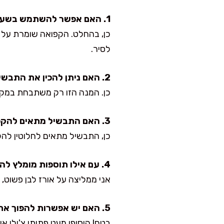
1. האם אפשר להשתמש בשעועית ואפונה קפואות?
כן, בהחלט. הקפואה שומרת על ט
לסיר.
2. האם ניתן להכין את התבשיל מראש?
כן. המנה הזו רק משתבחת במקרר
3. האם התבשיל מתאים להקפאה?
כן, התבשיל מתאים לחלוטין להק
4. עם אילו תוספות מומלץ להגיש את התבשיל?
אני ממליצה על אורז לבן פשוט, 
5. האם יש אפשרות להפוך את המנה לפיקנטית?
בטח! הוסיפו מעט פתיתי צ'ילי א