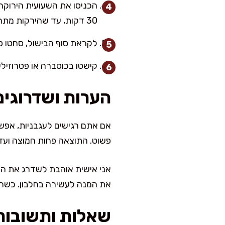
הכניסו את השעועית הירוקה 
30 דקות, עד שהירקות מתרככים וכל הטעמים נספגים היטב.
לקראת סוף הבישול, סחטו פני
קישטו בכוסברה או פטרוזילי
הערות ושדרוגים
אם אתם רגישים לעגבניות, אפשר
פשוט. התוצאה פחות חמוצה ועדי
אני אישית אוהבת לשדרג את התב
את המנה לעשירה בחלבון. כשהכנ
שאלות ותשובות