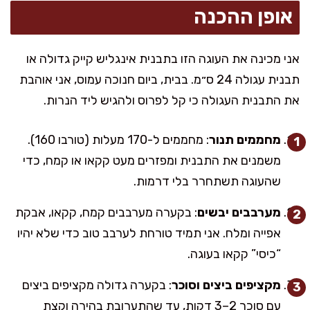
אופן ההכנה
אני מכינה את העוגה הזו בתבנית אינגליש קייק גדולה או
תבנית עגולה 24 ס״מ. בבית, ביום חנוכה עמוס, אני אוהבת
את התבנית העגולה כי קל לפרוס ולהגיש ליד הנרות.
מחממים תנור
: מחממים ל-170 מעלות (טורבו 160).
משמנים את התבנית ומפזרים מעט קקאו או קמח, כדי
שהעוגה תשתחרר בלי דרמות.
מערבבים יבשים
: בקערה מערבבים קמח, קקאו, אבקת
אפייה ומלח. אני תמיד טורחת לערבב טוב כדי שלא יהיו
“כיסי” קקאו בעוגה.
מקציפים ביצים וסוכר
: בקערה גדולה מקציפים ביצים
עם סוכר 2–3 דקות, עד שהתערובת בהירה וקצת