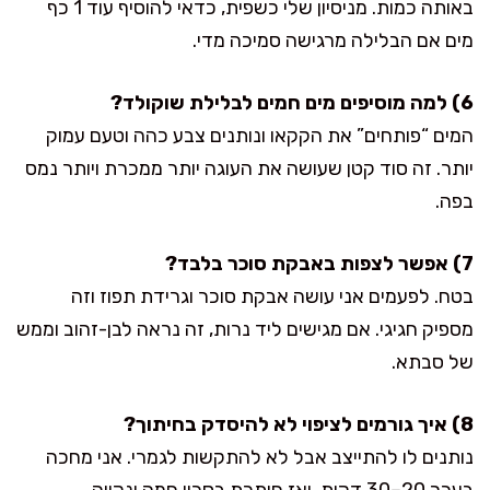
באותה כמות. מניסיון שלי כשפית, כדאי להוסיף עוד 1 כף
מים אם הבלילה מרגישה סמיכה מדי.
6) למה מוסיפים מים חמים לבלילת שוקולד?
המים “פותחים” את הקקאו ונותנים צבע כהה וטעם עמוק
יותר. זה סוד קטן שעושה את העוגה יותר ממכרת ויותר נמס
בפה.
7) אפשר לצפות באבקת סוכר בלבד?
בטח. לפעמים אני עושה אבקת סוכר וגרידת תפוז וזה
מספיק חגיגי. אם מגישים ליד נרות, זה נראה לבן-זהוב וממש
של סבתא.
8) איך גורמים לציפוי לא להיסדק בחיתוך?
נותנים לו להתייצב אבל לא להתקשות לגמרי. אני מחכה
בערך 20–30 דקות, ואז חותכת בסכין חמה ונקייה.