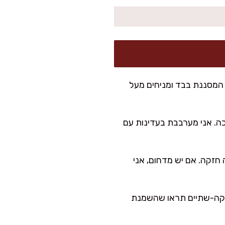
 המסננת בבד ומניחים מעל
ה. אני מערבבת בעדינות עם
חזקה. אם יש מדחום, אני
 מיץ הלימון ומערבבים 10–15 שניות. תוך דקה-שתיים תראו שהשמנת