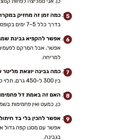
כן. אני ממליצה לפחות קמצ
כמה זמן זה מחזיק במקרר
בדרך כלל 5–7 ימים בקופסה אטומה ונקייה. אני תמיד עובדת עם כף נקייה כדי שלא ייכנסו חיידקים.
אפשר להקפיא גבינת שמנ
אפשר, אבל המרקם לפעמים נ
למריחה.
כמה גבינה יוצאת מליטר 
בין 300 ל-450 גרם, תלוי כמה זמן מסננים וכמה נוזלים נשארים. אצלי לרוב זה סביב 380 גרם.
האם זה באמת דל פחמימו
כן, כמעט ואין פחמימות בשמנ
אפשר להכין בלי בד חיתול
אפשר עם מסנן קפה גדול או 
בגבינה.