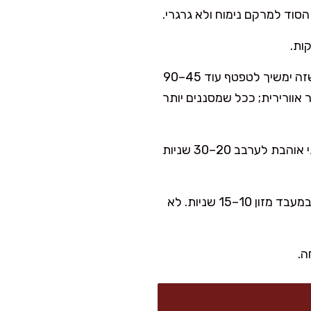
: אוספים את קצוות הבד ומקשרים בעדינות. תולים מעל הכיור או מניחים במסננת כך שזה ימשיך לטפטף עוד 45–90
אוורירית; ככל שמסננים יותר
: מעבירים את הגוש לקערה, מוסיפים מלח ומערבבים בכף/מזלג עד שהמרקם חלק. אני אוהבת לערבב 20–30 שניות
: למרקם ממש משגע כמו גבינת שמנת קנויה, אפשר לטחון בפולס קצר במעבד מזון 10–15 שניות. לא
ה.