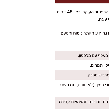
כשאני כותבת מתכונים לקהל רחב, אני תמיד מוסיפה את “רמת השליטה” שלכם: זמן הסינון הוא הכפתור העיקרי כאן. 45 דקות
נהיה עוד יותר נימוח והטעם
 מעלף עם מלפפון.
לוי תמרים.
מרגיש מפנק.
שומן, אפשר לשלב בסוף 2–3 כפות יוגורט יווני סמיך (לא חובה). זה משנה
תות. זה נותן חמצמצות עדינה