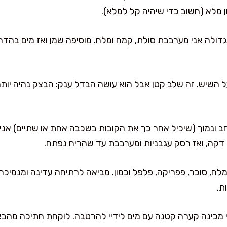
 מלא (חשוב כדי שיהיה קל למלא).
ולה אני מערבבת סולת, קמח ומלח. מוסיפה שמן ואז מים בהדרג
במגבת ל-10 דקות על השיש. זה שלב קטן אבל הוא עושה הבדל ענק: הבצק נהיה י
ב ונמוך (שיכיל אחר כך את הקובות בשכבה אחת או שתיים) אני
י דקה, ואז רסק עגבניות ומערבבת עד שהריח נפתח.
 מלח, סוכר, פפריקה, פלפל וכמון. מביאה לרתיחה עדינה ומנמיכ
ת.
 מכינה קערה קטנה עם מים לידיי להרטבה. לוקחת חתיכה מהבצק