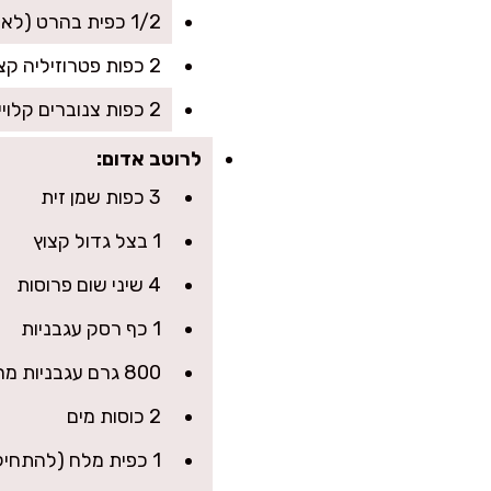
1/2 כפית בהרט (לא חובה אבל נותן טעם של סבתא)
2 כפות פטרוזיליה קצוצה
2 כפות צנוברים קלויים או אגוזי מלך קצוצים (אופציונלי)
לרוטב אדום:
3 כפות שמן זית
1 בצל גדול קצוץ
4 שיני שום פרוסות
1 כף רסק עגבניות
800 גרם עגבניות מרוסקות (שימורים איכותיים)
2 כוסות מים
1 כפית מלח (להתחיל עם פחות ולכוון בסוף)