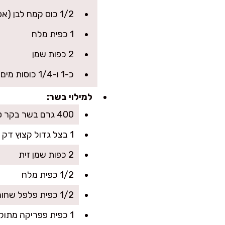
1/2 כוס קמח לבן (אפשר גם קמח כוסמין לבן)
1 כפית מלח
2 כפות שמן
כ-1 ו-1/4 כוסות מים פושרים (להוסיף בהדרגה עד בצק רך ונוח)
למילוי בשר:
400 גרם בשר בקר טחון (עם קצת שומן לתוצאה נימוחה)
1 בצל גדול קצוץ דק
2 כפות שמן זית
1/2 כפית מלח
1/2 כפית פלפל שחור
1 כפית פפריקה מתוקה