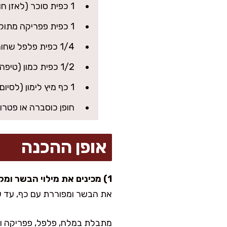
1 כפית סוכר (לאזן חומציות, אפשר דבש)
1 כפית פפריקה מתוקה
1/4 כפית פלפל שחור
1/2 כפית כמון (טיפה בלבד, עושה את זה ממכר)
1 כף מיץ לימון (לסיום, נותן טוויסט מרענן)
חופן כוסברה או פטרו
אופן ההכנה
1) מכינים את מילוי הבשר ומקררים:
את הבשר ומפוררת עם כף, עד שא