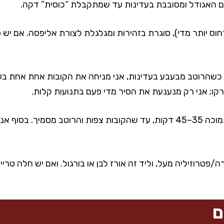
 עם האגודל ומסובבת בעדינות עד שמתקבלת “כוסית” דקה.
וס יותר מדי), סוגרת בזהירות ומגלגלת לצורת אליפסה. אם יש ס
כשהרוטב מבעבע בעדינות, אני מניחה את הקובות אחת אחת בעד
קו; אני רק מנענעת את הסיר מדי פעם בתנועות קלות.
מכסה חלקית ומבשלת על אש נמוכה 35–45 דקות, עד שהקובות צפות והרוטב מס
/פטרוזיליה מעל, וליד זה אורז לבן או בורגול. ואם יש חלה טרי
ם