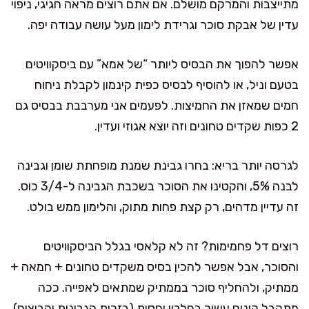
מתייצבות והמרקם מושלם. אם אתם רוצים מראה חגיגי, ניפוי
עדין של אבקת סוכר וגרידת לימון מעל עושה עבודה יפה.
אפשר להפוך את הבסיס ליותר “של אמא” עם ביסקוויטים
בטעם וניל, או להוסיף לבסיס כפית קינמון לקבלת ניחוח
חמים שמאזן את החמיצות. לפעמים אני מערבבת בבסיס גם
2 כפות שקדים טחונים וזה יוצא אגוזי ועדין.
לגרסה יותר בריא: בחרו גבינת שמנת מופחתת שומן וגבינה
לבנה 5%, והקטינו את הסוכר בשכבת הגבינה ל-3/4 כוס.
זה עדיין מדהים, רק קצת פחות מתוק, והלימון ממש בולט.
רוצים דל פחמימות? זה לא קלאסי בגלל הביסקוויטים
והסוכר, אבל אפשר להכין בסיס משקדים טחונים + חמאה +
ממתיק, ולהחליף סוכר בממתיק שמתאים לאפייה. ככה
מתקבל קינוח עשיר בחלבון יחסית (בזכות הגבינות והביצים)