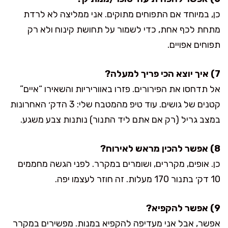
כן, במיוחד אם התפוחים מתוקים. אני ממליצה לא לרדת
מתחת לכף אחת, כדי לשמור על תחושת קינוח ולא רק
תפוחים אפויים.
7) איך יוצא הכי פריך למעלה?
אל תדחסו את הפירורים. פזרו באווריריות והשאירו “איים”
קטנים של גושים. עוד טיפ מהמטבח שלי: 3 הדק׳ האחרונות
במצב גריל (רק אם אתם ליד התנור) נותנות צבע משגע.
8) אפשר להכין מראש לאירוח?
כן. אופים, מקררים, ושומרים במקרר. לפני הגשה מחממים
10 דק׳ בתנור 170 מעלות. זה חוזר לעצמו יפה.
9) אפשר להקפיא?
אפשר, אבל אני מעדיפה להקפיא במנות. מפשירים במקרר