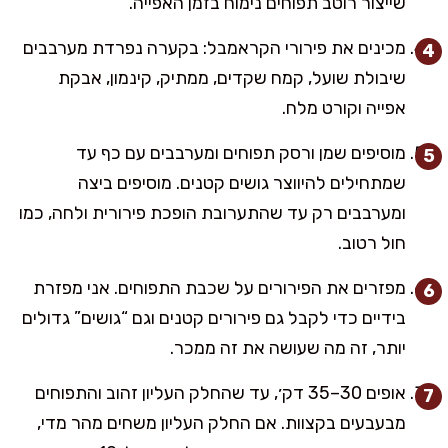
שייצור רוטב תפוחים נימוח בזמן האפייה.
מכינים את פירורי הקראמבל: בקערה נפרדת מערבבים
שיבולת שועל, קמח שקדים, ממתיק, קינמון, אבקת
אפייה וקורט מלח.
מוסיפים שמן ורסק תפוחים ומערבבים עם כף עד
שמתחילים להיווצר גושים קטנים. מוסיפים ביצה
ומערבבים רק עד שהתערובת הופכת פירורית ולחה, כמו
חול רטוב.
מפזרים את הפירורים על שכבת התפוחים. אני מפזרת
בידיים כדי לקבל גם פירורים קטנים וגם “גושים” גדולים
יותר, זה מה שעושה את זה ממכר.
אופים 30–35 דק׳, עד שהחלק העליון זהוב והתפוחים
מבעבעים בקצוות. אם החלק העליון משחים מהר מדי,