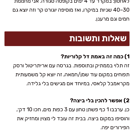
לאחסון: במקרר עד 4 ימים בקופסה סגורה. אני מחממת
30–40 שניות במיקרו, ואז מוסיפה יוגורט קר וזה יוצא גם
חמים וגם מרענן.
שאלות ותשובות
1) כמה זה באמת דל קלוריות?
זה תלוי בממתיק ובתוספות. בגרסה עם אריתריטול ורסק
תפוחים במקום עוד שמן/חמאה, זה יוצא קל משמעותית
מקראמבל קלאסי, במיוחד אם מגישים בלי גלידה.
2) אפשר להכין בלי ביצה?
כן. ערבבו 1 כף פשתן טחון עם 3 כפות מים, חכו 10 דק׳,
והוסיפו במקום ביצה. בבית זה עובד לי מצוין ומחזיק את
הפירורים יפה.