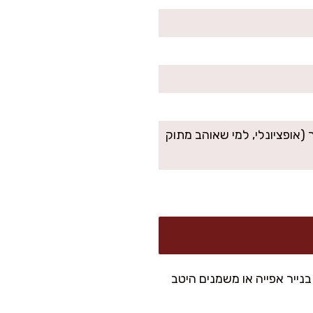
כותית (כ-1/4 כוס), 1 כף חלב נוספת, 1 כף סוכר (אופציונלי, למי שאוהב מתוק
 מרפדים את התבנית בנייר אפייה או משמנים היטב