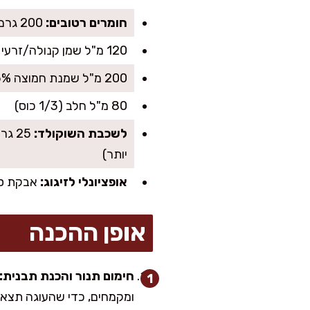
חומרים רטובים:
200 גרם סוכר (כוס), 3 ביצים L בטמפ׳ חדר, 1 כף תמצית וניל איכותית
120 מ"ל שמן קנולה/זרעי ענבים (1/2 כוס)
200 מ"ל שמנת חמוצה 15% או יוגורט טבעי סמיך (כ-3/4 כוס)
80 מ"ל חלב (1/3 כוס)
לשכבת השוקולד:
יותר)
אופציונלי לזיגוג:
אבקת סו
אופן ההכנה
חימום תנור והכנת תבנית:
ומקמחים, כדי שהעוגה תצא 