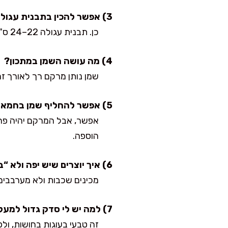
3) אפשר להכין בתבנית עגולה?
כן. תבנית עגולה 22–24 ס"מ תעבוד מצוין. זמן האפייה יכול להשתנות מעט, אז מתחילים לבדוק מוקדם.
4) מה עושה השמן במתכון?
שמן נותן מרקם רך לאורך זמ
5) אפשר להחליף שמן בחמאה?
הוספה.
6) איך יוצרים שיש יפה ולא “בוץ”?
מכינים שכבות ולא מערבבים יותר מ-3–4 סיבובים עם סכין. ככל שמערבבים
7) למה יש לי סדק גדול למעלה?
זה טבעי בעוגות בחושות, ול