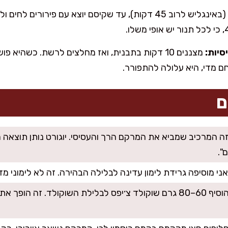
אופים 40–50 דקות (באינגליש לרוב 45 דקות), עד שקיסם יוצא עם פ
סיות:
מצננים 10 דקות בתבנית, ואז מחלצים לרשת. כשהיא
ם מדי, היא עלולה להתפורר.
ם
ה המרכיב שמביא את המרקם הרך והעסיסי. יוגורט נותן תוצאה 
".
י מוסיפה גרידת לימון עדינה לבלילה הבהירה. זה לא לימוני מדי,
אפשר להוסיף 60–80 גרם שוקולד צ׳יפס לבלילת השוקולד. זה הו