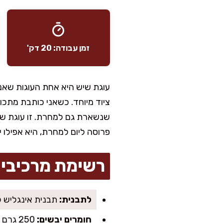
זמן עבודה: 20 דק'
עוגת שיש היא אחת העוגות שאני
ציוד מיוחד. כשאני כותבת מתכוני
שנשארת גם למחרת. זו עוגת שי
פרוסה ליום למחרת, היא אפילו 
רשימת מרכיבי
לתבנית:
תבנית אינגליש קייק 25–30 ס"מ (או תבנית קוגלהוף קטנה), נייר אפי
חומרים יבשים:
250 גרם קמח לבן (כ-1 ו-3/4 כוסות), 2 כפיות אבקת אפייה, 1/4 כפית מלח