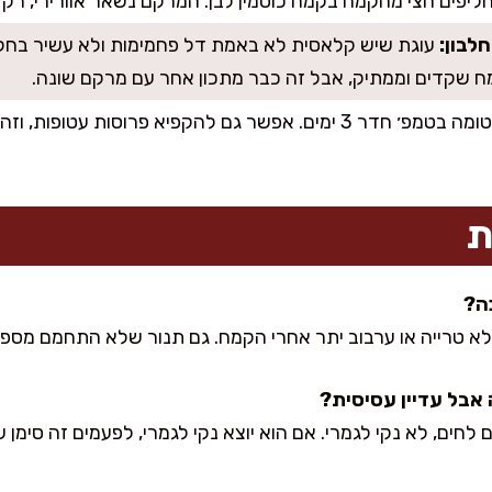
יפים חצי מהקמח בקמח כוסמין לבן. המרקם נשאר אוורירי, רק מ
לבון:
עוגת שיש קלאסית לא באמת דל פחמימות ולא עשיר בחלב
ח שקדים וממתיק, אבל זה כבר מתכון אחר עם מרקם שונה.
שומרים בקופסה אטומה בטמפ׳ חדר 3 ימים. אפשר גם להקפיא פרוסות
ת
לא טרייה או ערבוב יתר אחרי הקמח. גם תנור שלא התחמם מספיק
 לחים, לא נקי לגמרי. אם הוא יוצא נקי לגמרי, לפעמים זה סימן