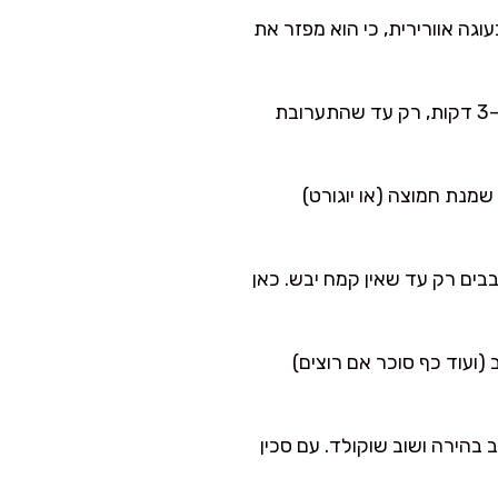
ה אוורירית, כי הוא מפזר את
בקערת מיקסר (או עם מטרפה ידנית) טורפים סוכר וביצים 2–3 דקות, רק עד שהתערובת
שמנת חמוצה (או יוגורט)
בים רק עד שאין קמח יבש. כאן
 חלב (ועוד כף סוכר אם רוצים)
בהירה ושוב שוקולד. עם סכין