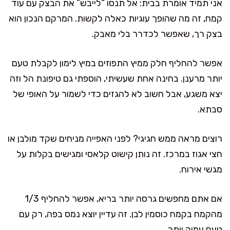
אני תמיד אומרת בבית: אל תנסו “לייבש” את הבצק עם עוד
קמח, זה מה שהופך עוגיות כאלה לקשות. המרקם הנכון הוא
בצק רך, שאפשר לכדרר בלי מאבק.
אפשר להחליף חלק ממיץ התפוזים במיץ לימון לקבלת טעם
יותר מרענן. בחינה אחת שעשיתי, הוספתי גם טיפונת הל וזה
יצא משגע, אבל חשוב לא להגזים כדי לשמור על האופי של
סבתא.
רוצים מראה ממש חגיגי? לפני האפייה מניחים שקד מולבן או
חצי אגוז במרכז. זה נותן קישוט קלאסי ומגישים בקלות על
מגשי אירוח.
אם אתם מחפשים גרסה יותר בריא, אפשר להחליף 1/3
מהקמח בקמח כוסמין לבן. זה עדיין יוצא נמס בפה, רק עם
טעם עמוק יותר.