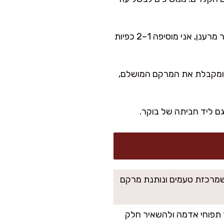
טועמים ומתקנים מלח/חריפות. אם בא לי סלט מטבוחה מרוקאי קצת יותר מרענן, אני מוסיפה 1–2 כפיות
וד 10–15 דק’. היא מתייצבת ומקבלת את המרקם המושלם,
ם ליד חביתה של בוקר.
מרכזת טעמים ונותנת מרקם
תפוחי אדמה ולהשאיר חלק