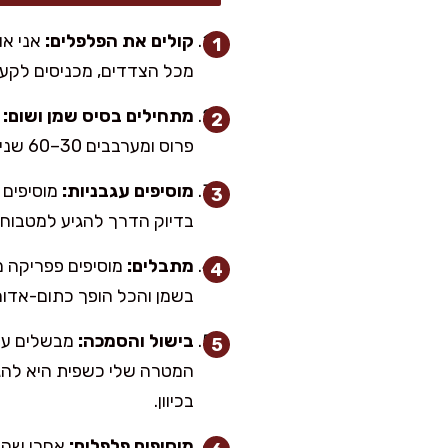
קולים את הפלפלים:
אני או
מכל הצדדים, מכניסים לקערה ומכסים 10 דק’ (זה לא זמן הכנה פעיל) ואז מקלפים, 
מתחילים בסיס שמן ושום:
ב
פרוס ומערבבים 30–60 שניות בלבד, עד שעולה ריח מדהים – לא להשחים, כי אז זה מריר.
מוסיפים עגבניות:
מוסיפים 
בדיוק הדרך להגיע למטבוחה
מתבלים:
מוסיפים פפריקה מ
בשמן והכל הופך כתום-אדום
בישול והסמכה:
המטרה שלי כשפית היא להגי
בכיוון.
מוסיפים פלפלים:
אחרי שהעג