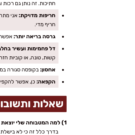
חתיכות. זה נותן גם רכות וג
חריפות מדויקת:
אני מתחי
חריף מדי.
גרסה בריאה יותר:
אפשר לרדת ל-4 כפות שמן זית
דל פחמימות ועשיר בחלבו
קשות, טונה, או קוביות חזה
אחסון:
בקופסה סגורה במקרר 4–5 ימים. כמו הרבה סלטים של אמא, היא אפילו מ
הקפאה:
כן, אפשר להקפיא
שאלות ותשובו
1) למה המטבוחה שלי יוצאת מימית?
בדרך כלל זה כי לא בישלתם