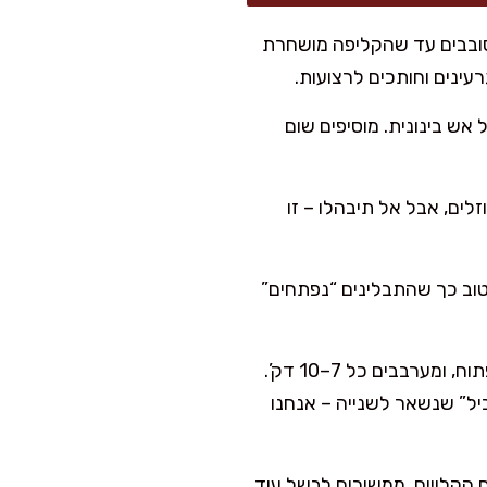
סובבים עד שהקליפה מושחרת
אש בינונית. מוסיפים שום
לים, אבל אל תיבהלו – זו
טוב כך שהתבלינים “נפתחים”
מבשלים על אש בינונית-נמוכה 45–60 דק’, ללא מכסה או עם מכסה חצי פתוח, ומערבבים כל 7–10 דק’.
יל” שנשאר לשנייה – אנחנו
הקלויים. ממשיכים לבשל עוד