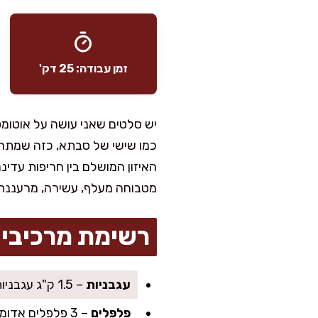
זמן עבודה: 25 דק'
יש סלטים שאני עושה על אוטומ
כמו שישי של סבתא, כזה שמתחי
האיזון המושלם בין חריפות עדינ
מטבוחה מעלף, עשירה, מרעננת
רשימת מרכיבי
עגבניות
– 1.5 ק"ג עגבניות בשלות מאוד (אפשר תמר או עגולות), קצוצות גס
פלפלים
– 3 פלפלים אדומים גדולים, קלויים ומקולפים (או צרובים על מחבת), חתוכים לרצועות