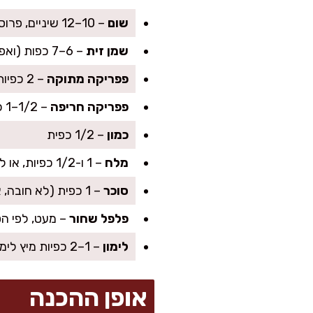
שום
– 10–12 שיניים, פרוסות דק
שמן זית
– 6–7 כפות (ואפשר עוד 1–2 כפות בסוף לברק יפה)
פפריקה מתוקה
– 2 כפיות
פפריקה חריפה
– 1/2–1 כפית, לפי רמת החריפות שאוהבים
כמון
– 1/2 כפית
מלח
– 1 ו-1/2 כפיות, או לפי הטעם
סוכר
– 1 כפית (לא חובה, אבל מאזן חומציות ומקפיץ טעם)
פלפל שחור
– מעט, לפי ה
לימון
– 1–2 כפיות מיץ לימון בסוף (רשות, נותן טוויסט מרענן)
אופן ההכנה