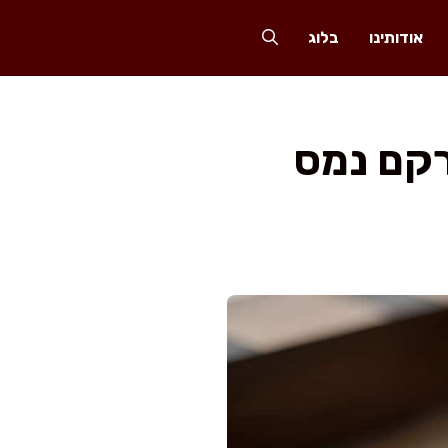
אודותינו
בלוג
קם נמס