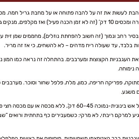
הבת לעשות את זה על להבה פתוחה או על מחבת גריל חמה. מ
מנקים גרעינים וחותכים לרצועות.
סיר רחב ונמוך (זה חשוב להפחתת נוזלים), מחממים שמן זית על 
את העגבניות הקצוצות ומערבבים. בהתחלה זה נראה כמו המון נוז
 נימוחה.
תוקה, פפריקה חריפה, כמון, מלח, פלפל שחור וסוכר. מערבבים 
 משגע.
ע למרקם ריבתי, לא מרקי: כשמעבירים כף בתחתית ורואים “שב
בניות כבר הצטמצמו משמעותית, מוסיפים את רצועות הפלפלים 