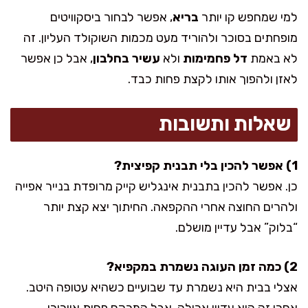
למי שמחפש קו יותר
בריא
, אפשר לבחור ביסקוויטים
מופחתים בסוכר ולהוריד מעט מכמות השוקולד העליון. זה
לא באמת
דל פחמימות
ולא
עשיר בחלבון
, אבל כן אפשר
לאזן ולהפוך אותו לקצת פחות כבד.
שאלות ותשובות
1) אפשר להכין בלי תבנית קפיצית?
כן. אפשר להכין בתבנית אינגליש קייק מרופדת בנייר אפייה
ולהרים החוצה אחרי ההקפאה. החיתוך יצא קצת יותר
“בלוק” אבל עדיין מושלם.
2) כמה זמן העוגה נשמרת במקפיא?
אצלי בבית היא נשמרת עד שבועיים כשהיא עטופה היטב.
אחרי זה היא עדיין אכילה, אבל המרקם פחות אוורירי.