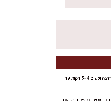
בקערה מערבבים קמח כוסמין, סוכר ומלח. מוסיפים שמן, חומץ ומים פושרים בהדרגה ולשים 4–5 דקות עד
די מוסיפים כפית מים, ואם