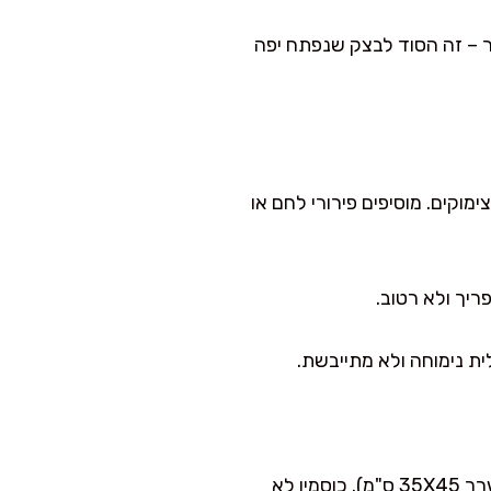
ו לנוח 30 דקות בטמפרטורת החדר – זה הסוד לבצק שנפתח יפה
ימוקים. מוסיפים פירורי לחם או
מניחים את הבצק על נייר אפייה מקומח קלות ומרדדים למלבן דק ככל האפשר (בערך 35X45 ס"מ). כוסמין לא