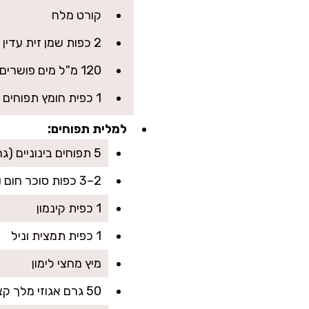
קורט מלח
2 כפות שמן זית עדין או שמן קנולה
120 מ"ל מים פושרים (בערך חצי כוס)
1 כפית חומץ תפוחים או מיץ לימון (עוזר לגמישות הבצק)
למלית תפוחים:
5 תפוחים בינוניים (גרנד סמית או פינק ליידי), קלופים ומגוררים או פרוסים דק
2–3 כפות סוכר חום (לפי מתיקות התפוחים)
1 כפית קינמון
1 כפית תמצית וניל
מיץ מחצי לימון
50 גרם אגוזי מלך קצוצים (אופציונלי אבל משגע)