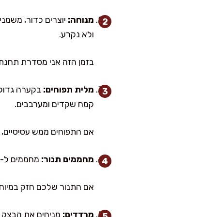
מנוחה:
ולא נקרע.
בזמן הזה אני מסדרת תחנת עב
מלית תפוחים:
בקערה גדולה מ
קמח שקדים ומערבבים.
אם התפוחים ממש עסיסיים, נותנים להם 5 דקות ואז מסננים מעט נוזלים. כ
מחממים תנור:
מחממים ל-190 מעלות (תוכנית רגילה). זה חום שנותן צבע יפה ושומר על מלית נימוחה ולא מתייבשת.
אם התנור שלכם חזק במיוחד, אפשר לרדת 
מרדדים: