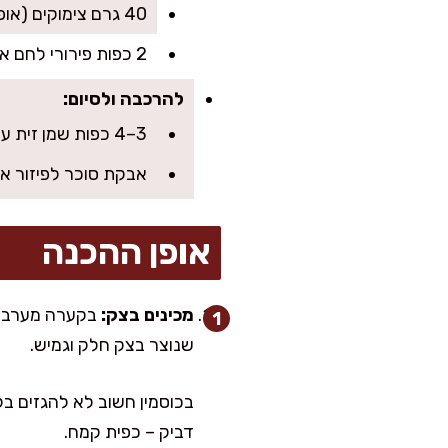
40 גרם צימוקים (אופציונלי)
2 כפות פירורי לחם או קמח שקדים לספיגת נוזלים
להרכבה ולסיום:
3–4 כפות שמן זית עדין או שמן קוקוס מומס להברשה
אבקת סוכר לפיזור אח
אופן ההכנה
מכינים בצק:
שנוצר בצק חלק וגמיש.
בכוסמין חשוב לא להגזים בל
דביק – כפית קמח.