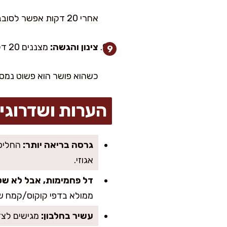
אחרי 20 דקות אפשר לסובב תבנית לחצי סיבוב לקבלת אפייה אחידה.
צינון והגשה:
מצננים 20 דקות לפני חיתוך. מפזרים אבקת סוכר ומגישים.
כשהוא פושר הוא פשוט נמס ב
הערות ושדרוגי
גרסה בריאה יותר:
החליפו
אגוזי.
דל פחמימות, אבל לא שט
ממולא בדפי קוקוס/קמח שק
עשיר בחלבון:
מגישים לצד 