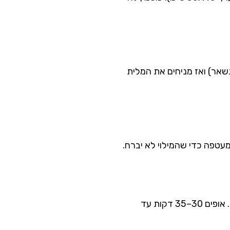
אר) ואז מניחים את המלית
מעטפה כדי שהמילוי לא יברח.
חורצים 5–6 חריצים קטנים למעלה (זה עוזר לאדים לצאת ומונע התבקעות). אופים 30–35 דקות עד