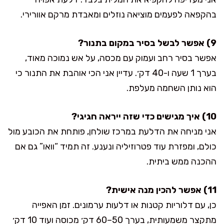
בהקפאה לפעמים מוציאה נוזלים ומאבדת מרקם אוורירי.
9) אפשר לבשל בסיר במקום בתנור?
אפשר בסיר רחב ועמוק עם מכסה, על אש נמוכה מאוד,
בערך 1 שעה ו-40 דק׳. עדיין אני הכי אוהבת את התנור כי
הוא נותן השחמה מעלפת.
10) איך מגישים כדי שזה ייראה חגיגי?
אני מניחה את הדלעת במרכז שולחן, פותחת את הכובע מול
כולם, ומפזרת עוד פטרוזיליה ונענע. זה תמיד “וואו” גם אם
ההכנה ממש ביתית.
11) אפשר להכין מנה אישית?
כן, עם דלוריות קטנות או דלעות ערמונים. זמן האפייה
מתקצר משמעותית, בערך 50–60 דק׳ מכוסה ועוד 10 דק׳