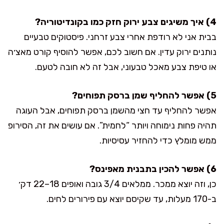
4) איך משיגים צבע ירוק חזק כמו בקונדיטוריה?
בבית אני לא רודפת אחרי צבע זרחני. פיסטוקים טבעיים
נותנים ירוק עדין. אם חשוב לכם, אפשר להוסיף קורט מאצ׳ה
או טיפת צבע מאכל טבעוני, אבל זה לא חובה לטעם.
5) אפשר להחליף שמן ברסק תפוחים?
אפשר להחליף עד חצי מהשמן ברסק תפוחים, אבל העוגה
תהיה פחות נימוחה ויותר “לחמית”. אם עושים את זה, הסירופ
ממש מומלץ כדי להחזיר עסיסיות.
6) אפשר להכין בתבנית מאפינס?
כן, וזה יוצא ממכר. ממלאים 3/4 גובה ואופים 18–22 דק׳
ב-170 מעלות, עד שקיסם יוצא עם פירורים לחים.