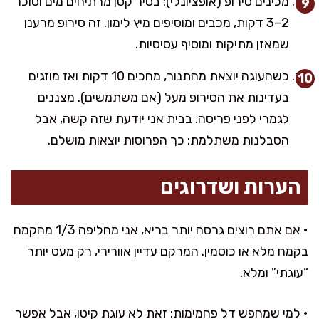
מכינים סירופ (אופציונלי): בסיר קטן מרתיחים מים וסוכר
2–3 דקות, מכבים ומוסיפים מיץ לימון. זה סירופ מרענן
שמאזן מתיקות ומוסיף עסיסיות.
כשהעוגה יוצאת מהתנור, מחכים 10 דקות ואז מוזגים
בעדינות את הסירופ מעל (אם משתמשים). מצננים
לגמרי לפני פריסה. בבית אני יודעת שזה קשה, אבל
הסבלנות משתלמת: כך הפרוסות יוצאות מושלם.
הערות ושדרוגים
• אם אתם רוצים גרסה יותר בריא, אני מחליפה 1/3 מהקמח
בקמח מלא או כוסמין. המרקם עדיין אוורירי, רק מעט יותר
“עוגתי” ומלא.
• למי שמחפש דל פחמימות: זאת לא עוגת קיטו, אבל אפשר