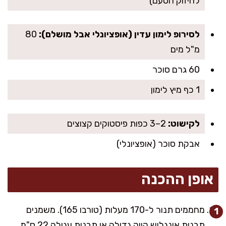
לחיזוק הטעם)
לסירופ לימון עדין (אופציונלי אבל מושלם):
80
מ"ל מים
60 גרם סוכר
1 כף מיץ לימון
לקישוט:
2–3 כפות פיסטוקים קצוצים
אבקת סוכר (אופציונלי)
אופן ההכנה
מחממים תנור ל-170 מעלות (טורבו 165). משמנים
תבנית אינגליש קייק גדולה או תבנית עגולה 22 ס"מ,