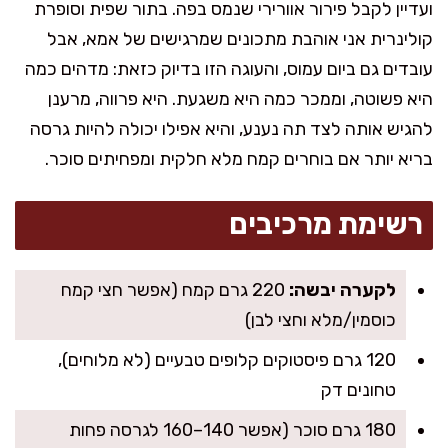
ועדיין לקבל פירור אוורירי שנמס בפה. בתור שפית וסופרת
קולינרית אני אוהבת מתכונים שמרגישים של אמא, אבל
עובדים גם ביום עמוס, והעוגה הזו בדיוק כזאת: מדהים כמה
היא פשוטה, וממכר כמה היא משגעת. היא פרווה, מרענן
להגיש אותה לצד תה נענע, והיא אפילו יכולה להיות גרסה
בריא יותר אם בוחרים קמח מלא חלקית ומפחיתים סוכר.
רשימת מרכיבים
לקערה יבשה:
220 גרם קמח (אפשר חצי קמח
כוסמין/מלא וחצי לבן)
120 גרם פיסטוקים קלופים טבעיים (לא מלוחים),
טחונים דק
180 גרם סוכר (אפשר 140–160 לגרסה פחות