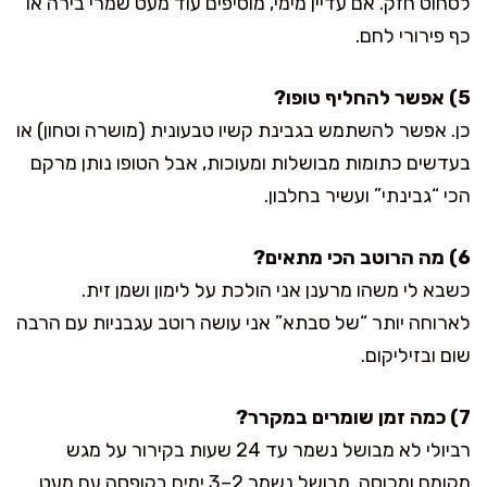
לסחוט חזק. אם עדיין מימי, מוסיפים עוד מעט שמרי בירה או
כף פירורי לחם.
5) אפשר להחליף טופו?
כן. אפשר להשתמש בגבינת קשיו טבעונית (מושרה וטחון) או
בעדשים כתומות מבושלות ומעוכות, אבל הטופו נותן מרקם
הכי “גבינתי” ועשיר בחלבון.
6) מה הרוטב הכי מתאים?
כשבא לי משהו מרענן אני הולכת על לימון ושמן זית.
לארוחה יותר “של סבתא” אני עושה רוטב עגבניות עם הרבה
שום ובזיליקום.
7) כמה זמן שומרים במקרר?
רביולי לא מבושל נשמר עד 24 שעות בקירור על מגש
מקומח ומכוסה. מבושל נשמר 2–3 ימים בקופסה עם מעט