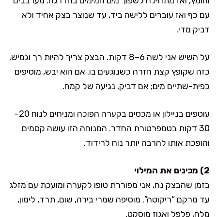
וחומץ, ואז מתחילה לשפוך מים חמימים בהדרגה. מערבבים
עם כף ואז עוברים ללישה ביד, עד שנוצר בצק אחיד ולא
דביק מדי.
על השיש אני לשה 6–8 דקות. הבצק צריך להיות רך וגמיש,
כזה שקופץ קצת חזרה כשנוגעים בו. אם הוא יבש, מוסיפים
כפית-שתיים מים; אם דביק, נגיעה של קמח.
עוטפים בניילון או מכסים בקערה הפוכה ומניחים לנוח 20–
30 דקות בטמפרטורת החדר. המנוחה הזו עושה קסמים
והופכת אותו להרבה יותר נוח לרידוד.
2) מכינים את המילוי
בזמן שהבצק נח, אני מפוררת טופו לקערה ומועכת עם מזלג
עד מרקם “ריקוטה”. מוסיפה שמרי בירה, שום, תרד, לימון,
מלח, פלפל ואגוז מוסקט.