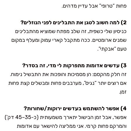
פחות “טרופי” אבל עדיין מדהים.
2) למה חשוב לטגן את התבלינים לפני הנוזלים?
כניסיון שלי כשפית, זה שלב מפתח שמוציא מהתבלינים
שמנים ארומטיים. ככה מתקבל קארי עמוק ומעלף במקום
טעם “אבקתי”.
3) עדשים אדומות מתפרקות לי מדי, זה בסדר?
זה חלק מהקסם: הן מסמיכות והופכות את התבשיל נימוח.
אם רוצים יותר “נגיס”, מערבבים פחות ומבשלים קצת פחות
זמן.
4) אפשר להשתמש בעדשים ירוקות/שחורות?
אפשר, אבל זמן הבישול יתארך משמעותית (כ-35–45 דק’)
והמרקם פחות קרמי. אני ממליצה להישאר עם אדומות