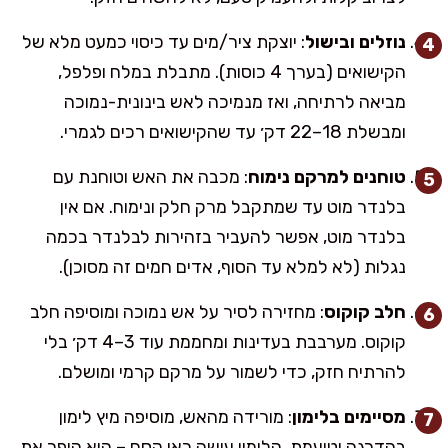
נוזלים ובישול
: יוצקת ציר/מים עד כיסוי כמעט מלא של
הקישואים (בערך 4 כוסות). מתבלת במלח ופלפל,
מביאה לרתיחה, ואז מנמיכה לאש בינונית-נמוכה
ומבשלת 18–22 דק׳ עד שהקישואים רכים לגמרי.
טוחנים למרקם נימוח
: מכבה את האש וטוחנת עם
בלנדר מוט עד שמתקבל מרק חלק ונימוח. אם אין
בלנדר מוט, אפשר להעביר בזהירות לבלנדר בכמה
נגלות (לא למלא עד הסוף, אדים חמים זה מסוכן).
חלב קוקוס
: מחזירה לסיר על אש נמוכה ומוסיפה חלב
קוקוס. מערבבת בעדינות ומחממת עוד 3–4 דק׳ בלי
להרתיח חזק, כדי לשמור על מרקם קרמי ומושלם.
מסיימים בלימון
: מורידה מהאש, מוסיפה מיץ לימון
בהדרגה וטועמת. הלימון עושה כאן קסם – הוא הופך את