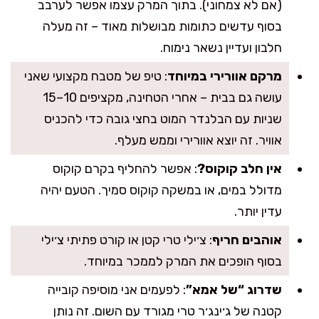
(אם לא צמחוני). בתוך המרק עצמו אפשר לערבב
בסוף עדשים כתומות מבושלות מאוד – זה מעלה
חלבון ועדיין נשאר נימוח.
מרקם אוורירי במיוחד
: טיפ של מטבח מקצועי שאני
עושה גם בבית – אחרי הטחינה, מקציפים 10–15
שניות עם הבלנדר המוט בחצי גובה כדי להכניס
אוויר. זה יוצא אוורירי וממש מעלף.
אין חלב קוקוס?
: אפשר להחליף בקרם קוקוס
מדולל במים, או במשקה קוקוס סמיך. הטעם יהיה
עדין יותר.
אוהבים חריף
: צ׳ילי טרי קטן או קורט פתיתי צ׳ילי
בסוף הופכים את המרק לממכר במיוחד.
שדרוג “של אמא”
: לפעמים אני מוסיפה קובייה
קטנה של ג׳ינג׳ר טרי מגורד עם השום. זה נותן