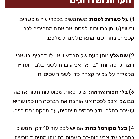
הערות ושדרוגים
1)
על כשרות לפסח
: משתמשים בכבדי עוף מוכשרים,
ובשומן/שמן בכשרות לפסח. אם אתם מחמירים לגבי
קטניות, בחרו שמן מתאים למנהג שלכם.
2)
שמאלץ
נותן טעם של סבתא שאין לו תחליף. כשאני
רוצה גרסה יותר “בריא”, אני עוברת לשמן בלבד, ועדיין
מקפידה על צלייה קצרה כדי לשמור עסיסיות.
3)
בלי תפוח אדמה
: יש גרסאות שמוסיפות תפוח אדמה
מבושל, אבל לפסח אני אוהבת את הגרסה הזו כמו שהיא,
עשירה בחלבון ודל פחמימות יחסית, עם מרקם נמס בפה.
4)
בצל מקורמל כהה
: אם יש לכם עוד 10 דק', תמשיכו
לקרמל עד צבע חום-זהוב עמוק. זה נותן מתיקות טבעית