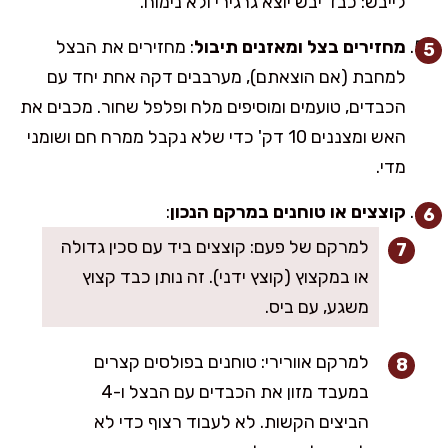
לייבש: כבד יבש יוצא גרגירי ולא נימוח.
מחזירים בצל ומאזנים תיבול
: מחזירים את הבצל
למחבת (אם הוצאתם), מערבבים דקה אחת יחד עם
הכבדים, טועמים ומוסיפים מלח ופלפל שחור. מכבים את
האש ומצננים 10 דק' כדי שלא נקבל ממרח חם ושומני
מדי.
קוצצים או טוחנים במרקם הנכון
:
למרקם של פעם: קוצצים ביד עם סכין גדולה
או במקצוץ (קוצץ ידני). זה נותן כבד קצוץ
משגע, עם ביס.
למרקם אוורירי: טוחנים בפולסים קצרים
במעבד מזון את הכבדים עם הבצל ו-4
הביצים הקשות. לא לעבוד רצוף כדי לא