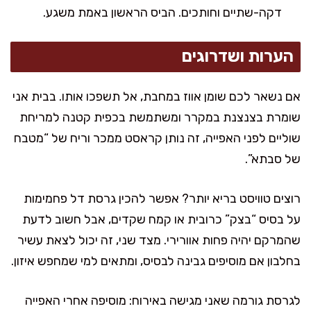
דקה-שתיים וחותכים. הביס הראשון באמת משגע.
הערות ושדרוגים
אם נשאר לכם שומן אווז במחבת, אל תשפכו אותו. בבית אני
שומרת בצנצנת במקרר ומשתמשת בכפית קטנה למריחת
שוליים לפני האפייה, זה נותן קראסט ממכר וריח של “מטבח
של סבתא”.
רוצים טוויסט בריא יותר? אפשר להכין גרסת דל פחמימות
על בסיס “בצק” כרובית או קמח שקדים, אבל חשוב לדעת
שהמרקם יהיה פחות אוורירי. מצד שני, זה יכול לצאת עשיר
בחלבון אם מוסיפים גבינה לבסיס, ומתאים למי שמחפש איזון.
לגרסת גורמה שאני מגישה באירוח: מוסיפה אחרי האפייה