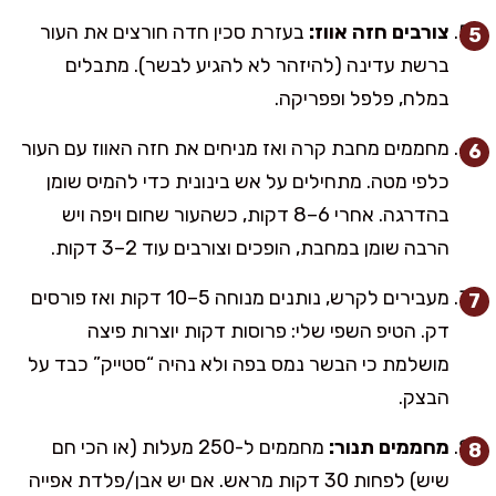
צורבים חזה אווז:
בעזרת סכין חדה חורצים את העור
ברשת עדינה (להיזהר לא להגיע לבשר). מתבלים
במלח, פלפל ופפריקה.
מחממים מחבת קרה ואז מניחים את חזה האווז עם העור
כלפי מטה. מתחילים על אש בינונית כדי להמיס שומן
בהדרגה. אחרי 6–8 דקות, כשהעור שחום ויפה ויש
הרבה שומן במחבת, הופכים וצורבים עוד 2–3 דקות.
מעבירים לקרש, נותנים מנוחה 5–10 דקות ואז פורסים
דק. הטיפ השפי שלי: פרוסות דקות יוצרות פיצה
מושלמת כי הבשר נמס בפה ולא נהיה “סטייק” כבד על
הבצק.
מחממים תנור:
מחממים ל-250 מעלות (או הכי חם
שיש) לפחות 30 דקות מראש. אם יש אבן/פלדת אפייה