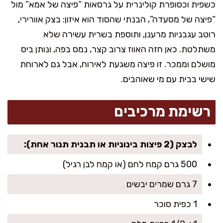
כשפית וכסופרת קולינרית על גרסאות “פיצה של אמא” מול
“פיצה של מסעדה”, הבנתי שהסוד הוא איזון: בצק אוורירי,
רוטב עגבניות מרענן, ותוספת בשרית עשירה שלא
משתלטת. כאן חזה האווז צרוב קצר, נמס בפה, ונותן ביס
מושלם וממכר. זו פיצה משגעת לאירוח, אבל גם לארוחת
שישי בבית עם מי שאוהבים.
רשימת מרכיבים
לבצק (2 פיצות בינוניות או תבנית תנור אחת):
500 גרם קמח לחם (או קמח לבן רגיל)
7 גרם שמרים יבשים
1 כפית סוכר