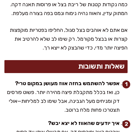
כמה נקודות קטנות של ריבת בצל או פרוסות תאנה דקה.
המתוק עדין, והאווז נהיה נימוח ונמס בפה בצורה מעלפת.
אם אתם לא אוהבים בצל סגול, החליפו בפטריות מוקפצות
קצרות או בבצל מקורמל. רק שימו לב שלא להרטיב את
הפיצה יותר מדי, כדי שהבצק לא ייצא רך.
שאלות ותשובות
אפשר להשתמש בחזה אווז מעושן במקום טרי?
כן, ואז בכלל מתקבלת פיצה מהירה יותר. פשוט פורסים
דק ומניחים מעל הגבינה, אבל שימו לב למליחות—אולי
תצטרכו פחות מלח ברוטב.
איך יודעים שהאווז לא יצא יבש?
צורבים קצר ופורסים דק. אם תבשלו אותו עד הסוף