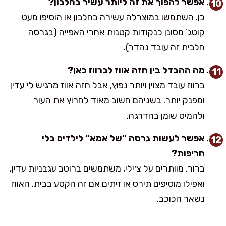
אפשר להפוך את זה ליותר עשיר בחלבון?
כן. השתמשו במוצרלה עשירה בחלבון או הוסיפו מעט
קוטג’ מסונן כנקודות קטנות אחרי האפייה (בגרסה
חלבית זה עובד נהדר).
מה ההבדל בין חזה אווז לברווז כאן?
ברווז עובד מצוין ויותר נפוץ, אבל חזה אווז מרגיש לי עדין
ומפנק יותר. בשניהם חשוב מאוד לחרוץ את העור
ולהמיס שומן בהדרגה.
אפשר לעשות גרסה “של אמא” לילדים בלי
חריפות?
ברור. מוותרים על צ׳ילי, משתמשים ברוטב עגבניות עדין,
ואפילו מוסיפים תירס או זיתים אם זה הקטע בבית. האווז
נשאר הכוכב.