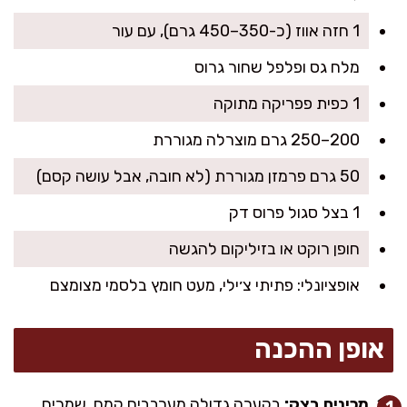
1 חזה אווז (כ-350–450 גרם), עם עור
מלח גס ופלפל שחור גרוס
1 כפית פפריקה מתוקה
200–250 גרם מוצרלה מגוררת
50 גרם פרמזן מגוררת (לא חובה, אבל עושה קסם)
1 בצל סגול פרוס דק
חופן רוקט או בזיליקום להגשה
אופציונלי: פתיתי צ׳ילי, מעט חומץ בלסמי מצומצם
אופן ההכנה
מכינים בצק:
בקערה גדולה מערבבים קמח, שמרים