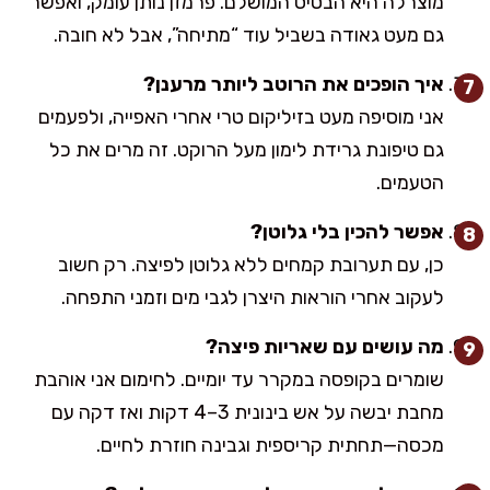
מוצרלה היא הבסיס המושלם. פרמזן נותן עומק, ואפשר
גם מעט גאודה בשביל עוד “מתיחה”, אבל לא חובה.
איך הופכים את הרוטב ליותר מרענן?
אני מוסיפה מעט בזיליקום טרי אחרי האפייה, ולפעמים
גם טיפונת גרידת לימון מעל הרוקט. זה מרים את כל
הטעמים.
אפשר להכין בלי גלוטן?
כן, עם תערובת קמחים ללא גלוטן לפיצה. רק חשוב
לעקוב אחרי הוראות היצרן לגבי מים וזמני התפחה.
מה עושים עם שאריות פיצה?
שומרים בקופסה במקרר עד יומיים. לחימום אני אוהבת
מחבת יבשה על אש בינונית 3–4 דקות ואז דקה עם
מכסה—תחתית קריספית וגבינה חוזרת לחיים.