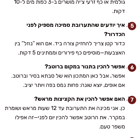
גולמית או כף זרעי צ׳יה מושרים ב-3 כפות מים ל-10
דקות.
איך יודעים שהתערובת סמיכה מספיק לפני
הכדרור?
כדור קטן צריך להחזיק צורה ביד. אם הוא “נוזל” בין
האצבעות—מוסיפים כף פירורים וממתינים 5 דקות.
אפשר להכין בתנור במקום ברוטב?
אפשר, אבל כאן המתכון הוא של סבתא בסיר וברוטב.
אם אופים, יוצא שונה: פחות נמס בפה ויותר יציב.
האם אפשר להכין את הקציצות מראש?
כן. אני מכינה את התערובת עד 12 שעות מראש ושומרת
במקרר. את הרוטב אפשר להכין יום לפני—זה אפילו
משפר טעם.