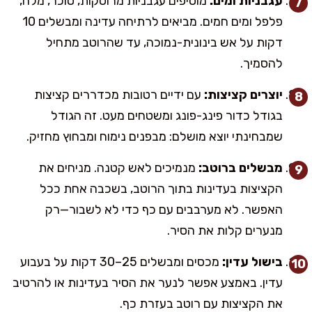
עגבניות ומים:
מוסיפים עגבניות מרוסקות, סוכר, מלח,
פלפל ומים חמים. מביאים לרתיחה עדינה ומבשלים 10
דקות על אש בינונית-נמוכה, עד שהרוטב מתחיל
להסמיך.
יוצרים קציצות:
עם ידיים רטובות מכדררים קציצות
בגודל כדור פינג-פונג ומשטחים מעט. זה הגודל
שמבחינתי יוצא מושלם: מבפנים נימוח ומבחוץ מחזיק.
מבשלים ברוטב:
מנמיכים לאש קטנה. מניחים את
הקציצות בעדינות בתוך הרוטב, בשכבה אחת ככל
האפשר. לא מערבבים עם כף כדי לא לשבור—רק
מנערים קלות את הסיר.
בישול עדין:
מכסים ומבשלים 25–30 דקות על בעבוע
עדין. באמצע אפשר לנער את הסיר בעדינות או להרטיב
את הקציצות עם רוטב בעזרת כף.