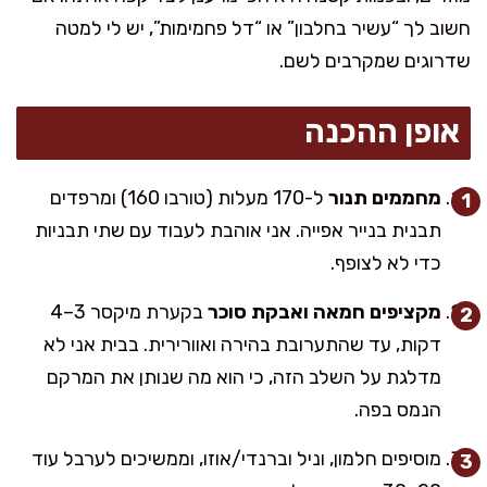
חשוב לך “עשיר בחלבון” או “דל פחמימות”, יש לי למטה
שדרוגים שמקרבים לשם.
אופן ההכנה
מחממים תנור
ל-170 מעלות (טורבו 160) ומרפדים
תבנית בנייר אפייה. אני אוהבת לעבוד עם שתי תבניות
כדי לא לצופף.
מקציפים חמאה ואבקת סוכר
בקערת מיקסר 3–4
דקות, עד שהתערובת בהירה ואוורירית. בבית אני לא
מדלגת על השלב הזה, כי הוא מה שנותן את המרקם
הנמס בפה.
מוסיפים חלמון, וניל וברנדי/אוזו, וממשיכים לערבל עוד