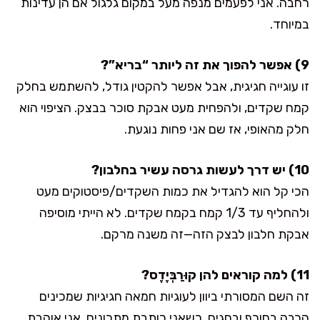
רחבה. אני לפעמים מנפה מעל במקום גלגול אם הן עדינות
במיוחד.
9) אפשר להפוך את זה ליותר “בריא”?
זו עוגייה חגיגית, אבל אפשר להקטין גודל, להשתמש בחלק
קמח שקדים, ולהפחית מעט אבקת סוכר בבצק. הציפוי הוא
חלק מהאופי, אז שם אני פחות נוגעת.
10) יש דרך לעשות גרסה עשיר בחלבון?
הכי קל הוא להגדיל את כמות השקדים/פיסטוקים מעט
ולהחליף עד 1/3 קמח בקמח שקדים. לא הייתי מוסיפה
אבקת חלבון לבצק הזה—זה משנה מרקם.
11) למה קוראים להן קוּרַבְּיֶדֶס?
זה השם המסורתי ביוון לעוגיות חמאה חגיגיות שמכינים
הרבה בחורף ובחגים. כשאני כותבת מתכונים, אני אוהבת