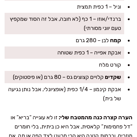
וניל – 1 כפית תמצית
ברנדי/אוזו – 1 כף (לא חובה, אבל זה הסוד שמקפיץ
טעם יווני מסורתי)
קמח
לבן – 280 גרם
אבקת אפייה – 1 כפית שטוחה
קורט מלח
שקדים
קלויים קצוצים גס – 80 גרם (או פיסטוקים)
אבקת קינמון – 1/4 כפית (אופציונלי, אבל נותן נגיעה
של בית)
הערה קצרה כנה מהמטבח שלי:
זו לא עוגייה “בריא” או
“דל פחמימות” קלאסית, אבל היא כן ביתית, בלי חומרים
מוזרים, ובכמות קטנה היא הכי מרענן לצד קפה או תה. אם