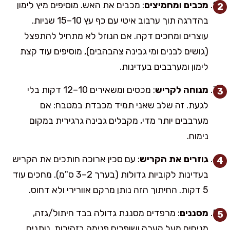
מכבים ומחמיצים
: מכבים את האש. מוסיפים מיץ לימון
בהדרגה תוך ערבוב איטי עם כף עץ 10–15 שניות.
עוצרים ומחכים דקה. אם הנוזל לא מתחיל להתפצל
(גושים לבנים ומי גבינה צהבהבים), מוסיפים עוד קצת
לימון ומערבבים בעדינות.
מנוחה לקריש
: מכסים ומשאירים 10–12 דקות בלי
לגעת. זה שלב שאני תמיד מכבדת במטבח: אם
מערבבים יותר מדי, מקבלים גבינה גרגירית במקום
נימוח.
גוזרים את הקריש
: עם סכין ארוכה חותכים את הקריש
בעדינות לקוביות גדולות (בערך 2–3 ס"מ). מחכים עוד
5 דקות. החיתוך הזה נותן מרקם אוורירי ולא דחוס.
מסננים
: מרפדים מסננת גדולה בבד חיתול/גזה,
מניחים מעל קערה ושופכים פנימה בזהירות. נותנים