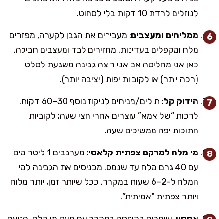
לנוזלים לרדת 10 דקות בלי לסחוט.
ממליחים ומעצבים
: מעבירים את הגבן לקערה, מפזרים
מלח ומקפלים בעדינות. מחזירים לבד ומעצבים חבילה.
כאן אני מחליטה אם אני רוצה גבינה משגעת לסלט
(רכה יותר) או לקוביות יפות (יציבה יותר).
הידוק קל
: תולים/מניחים לניקוז נוסף 30–60 דקות.
לרכות “של אמא” עוצרים אחרי חצי שעה; לקוביות
חתוכות יפה ממשיכים שעה.
מי מלח למרקם צפתית קלאסי
: מערבבים 1 ליטר מים
עם 40 גרם מלח עד שנמס. מכניסים את הגבינה למי
המלח ל-2–6 שעות במקרר. ככל שיותר זמן, יותר מלוח
ויותר צפתית “אמיתית”.
אחסון
: שומרים בקופסה במקרר עם מעט מי מלח. הטעם