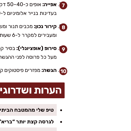
אפייה:
אופי
בעדינות בנייר אלומיניום ל-10 הדקות האחרונות.
קירור נכון:
ומעבירים למקרר ל-6 שעות לפחות (לילה זה הכי טעים).
סירופ (אופציונלי):
מעל כל פרוסה לפני ההגשה
הגשה:
מפזרים פיסטוקים קצ
הערות ושדרוגי
טיפ שלי מהמטבח הביתי:
לגרסה קצת יותר “בריא”