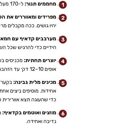
מחממים תנור:
ל-170 מעלות, חום עליון תחתון. מרפדים תחתית תבנית קפיצית בנייר אפייה ומשמנים מעט את הדפנות.
מפרידים ומאווררים את הק
יהיו גושים. ככה מקבלים מר
מערבבים קדאיף עם חמאה
הידיים כדי להרגיש שכל הש
יוצרים תחתית:
מכניסים בע
אופים 10–12 דק׳ עד הזהבה קלה.
מכינים מלית גבינה:
אחידות. מוסיפים ביצים אחת
כדי שהעוגה תצא אוורירית ו
מוזגים ואוטמים בקדאיף:
מ
נדיבה ואחידה.