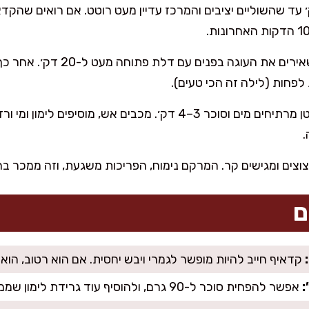
ם כ-40–50 דק׳ עד שהשוליים יציבים והמרכז עדיין מעט רוטט. אם רואים 
מכבים תנור ומשאירים את העוגה ב
בסיר קטן מרתיחים מים וסוכר 3–4 דק׳. מכבים אש, מוסיפי
.
וצים ומגישים קר. המרקם נימוח, הפריכות משגעת, וזה ממכר ב
ם
קדאיף חייב להיות מופשר לגמרי ויבש יחסית. אם הוא רטוב, הוא 
:
אפשר להפחית סוכר ל-90 גרם, ולהוסיף עוד גרידת לימון שממש מרענן.