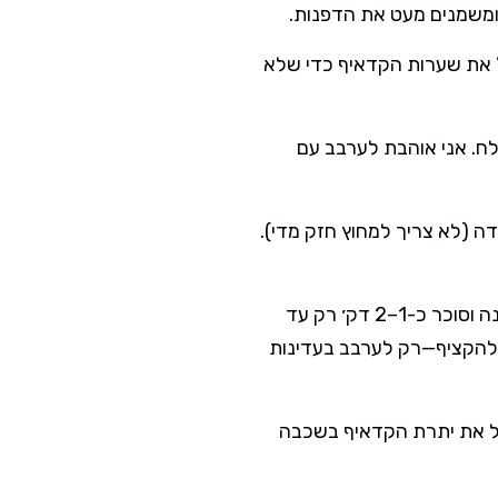
” את שערות הקדאיף כדי שלא
ח. אני אוהבת לערבב עם
 (לא צריך למחוץ חזק מדי).
בקערת מיקסר (וו גיטרה או מטרפה) מערבלים גבינת שמנת, גבינה לבנה וסוכר כ-1–2 דק׳ רק עד
א להקציף—רק לערבב בעדינות
על את יתרת הקדאיף בשכבה