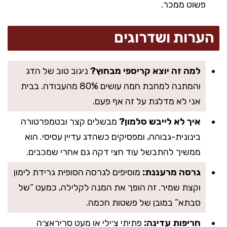
פשוט ממכר.
הערות ושדרוגים
למה זה יוצא קריספי מבחוץ?
ניגוב טוב של הדג
והמתנה למחבת חמה עושים 80% מהעבודה. בבית
אני לא מדלגת על זה אף פעם.
איך לא לייבש סלמון?
מבשלים קצר ובטמפרטורה
בינונית-גבוהה, ומפסיקים כשהדג עדיין עסיסי. הוא
ממשיך להתבשל עוד חצי דקה גם אחרי שמכבים.
גרסה מרעננת:
מוסיפים לגרסה הסופית גרידת לימון
וקצת שמיר. זה הופך את המנה לקלילה, כמעט “של
סבתא” במובן של פשטות חכמה.
חריפות עדינה:
פתיתי צ׳ילי או מעט סריראצ׳ה