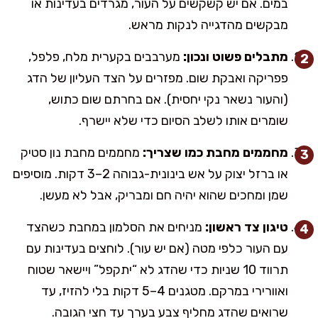
במים. אם יש קשקשים על העור, מגרדים בעדינות או
מבקשים מהדגייה לנקות מראש.
מתבלים פשוט ונכון:
מערבבים בקערית מלח, פלפל,
פפריקה ואבקת שום. מפזרים על הצד העליון של הדג
(והעור נשאר נקי יחסית). אם בחרתם שום כתוש,
שומרים אותו לשלב הסיום כדי שלא יישרף.
מחממים מחבת כמו שצריך:
מחממים מחבת נון סטיק
או ברזל יצוק על אש בינונית-גבוהה 2–3 דקות. מוסיפים
שמן ומחכים שהוא יהיה חם ומבריק, אבל לא מעשן.
טיגון צד ראשון:
מניחים את הסלמון במחבת כשהצד
עם העור כלפי מטה (אם יש עור). לוחצים בעדינות עם
תרווד 10 שניות כדי שהדג לא “יתקפל” ויישאר שטוח
ואוורירי במרקם. מטגנים 4–5 דקות בלי להזיז, עד
שרואים שהדג מחליף צבע בערך עד חצי הגובה.