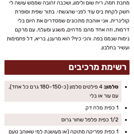
מחבת חמה, ריח שום ולימון, ושכבה זהובה שממש עושה לי
חשק לקחת ביס עוד לפני שהגשתי. בתור שפית וסופרת
קולינרית, אני אוהבת מתכונים שמסדרים את היום בלי
דרמות, וזה אחד מהם: מדהים, משגע ומעלף, עם מרקם
נימוח שנמס בפה. והכי כיף? הוא מרענן, בריא, דל פחמימות
ועשיר בחלבון.
רשימת מרכיבים
סלמון:
4 פילטים סלמון (כ-150–180 גרם כל אחד),
עם עור או בלי
1 כפית מלח דק
1/2 כפית פלפל שחור גרוס
1 כפית פפריקה מתוקה (או מעושנת למי שאוהב טעם