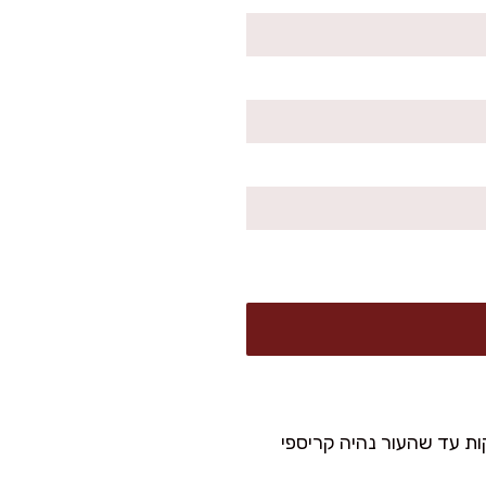
ילטי הסלמון במחבת בצד שבו העור נמצא כלפי מטה. מבשלים כל פילט כ-4 דקות עד שהעור נהיה קריספי