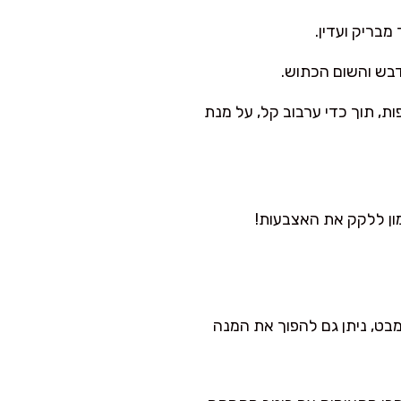
דבש והשום הכתוש.
 הרוטב על גבי הפילטים במחבת. מבשלים עוד כ-2 דקות נוספות, תוך כדי ערבוב קל, על מנת
מון ללקק את האצבעות!
מבט, ניתן גם להפוך את המנה