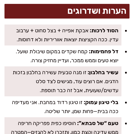
הערות ושדרוגים
הסוד לרכות:
אבקת אפייה + בצל סחוט + ערבוב
עדין. ככה הקציצות יוצאות אווריריות ולא דחוסות.
דל פחמימות:
קמח שקדים במקום שיבולת שועל.
יוצא טעים וממש ממכר, ועדיין מחזיק צורה.
עשיר בחלבון:
זו מנה טבעית עשירה בחלבון בזכות
הדגים. אם רוצים עוד, מגישים לצד סלט
עדשים/שעועית, אבל זה כבר תוספת.
בלי טיגון עמוק:
זו טיגון רדוד במחבת. אני מעדיפה
ככה בבית—פחות שמן, יותר שליטה.
טעם “של סבתא”:
הוסיפו כפית פפריקה חריפה
ממש עדינה וקצת כמון, ותזכרו לא להגזים—המטרה