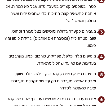
לטחון בפולסים קצרים במעבד מזון, אבל לא למחית: אני
אוהבת להשאיר קצת חתיכות כדי שהביס יהיה עשיר
בחלבון וממש “דגי”.
מעבירים לקערה גדולה ומוסיפים בצל מגורד וסחוט,
שום, פטרוזיליה (וכוסברה אם אוהבים), גרידת לימון ומיץ
לימון.
מוסיפים מלח, פלפל, פפריקה, כורכום וכמון. מערבבים
בעדינות עם כף עד שהכול מתאחד.
מוסיפים ביצה, טחינה, קמח שקדים/שיבולת שועל
ואבקת אפייה. מערבבים רק עד שמתקבלת תערובת
יציבה שאפשר לכדרר.
אם התערובת רכה מדי, מוסיפים עוד כף אחת של קמח
שקדים/שיבולת שועל. אם היא יבשה מדי, מוסיפים