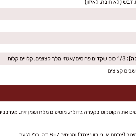
ה):
1/3 כוס שקדים פרוסים/אגוזי מלך קצוצים, קלויים קלות
עשבים קצוצים
ת או ניילון נצמד) ומניחים 7–8 דק' בלי לגעת.