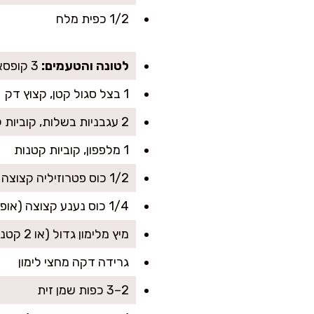
1/2 כפית מלח
לטונה והטעמים:
3 קופסאות טונה בשמן או במים (מסוננות היטב)
1 בצל סגול קטן, קצוץ דק
2 עגבניות בשלות, קוביות קטנות
1 מלפפון, קוביות קטנות
1/2 כוס פטרוזיליה קצוצה
1/4 כוס נענע קצוצה (אופציונלי אבל מרענן ומשגע)
מיץ מלימון גדול (או 2 קטנים)
גרידה דקה מחצי לימון
2–3 כפות שמן זית