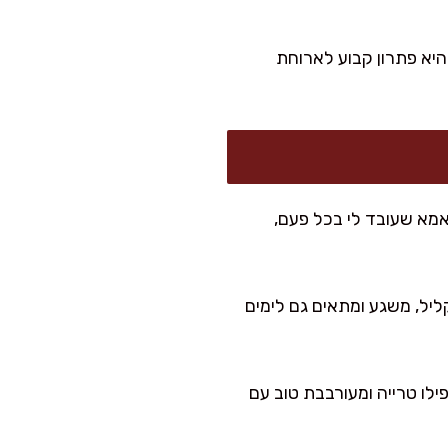
היא פתרון קבוע לארוחת
 אמא שעובד לי בכל פעם,
קליל, משגע ומתאים גם לימים
 בכרובית מגוררת מאודה 3–4 דק' או אפילו טרייה ומעורבבת טוב עם