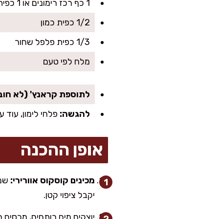
1 כף רכז רימונים או 1 כפית דבש (לא חובה, לאיזון)
1/2 כפית כמון
1/3 כפית פלפל שחור
מלח לפי טעם
לתוספת קראנץ' (לא חוב
להגשה:
פלחי לימון, עוד 
אופן ההכנה
מכינים קוסקוס אוורירי:
יקבל ציפוי קטן.
יוצקים מים רותחים, מכסים היטב (צלח