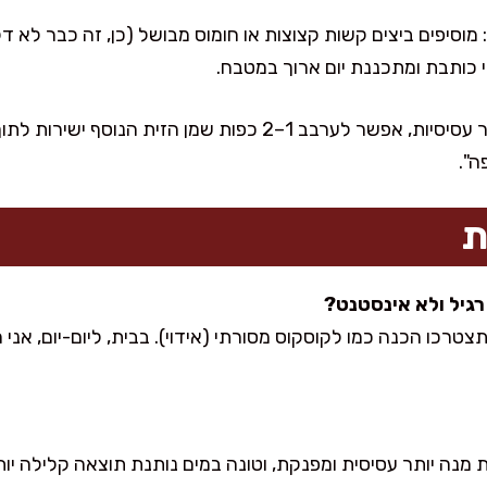
: מוסיפים ביצים קשות קצוצות או חומוס מבושל (כן, זה כבר לא ד
 כותבת ומתכננת יום ארוך במטבח.
אם הטונה במים ואתם רוצים יותר עסיסיות, אפשר לערבב 1–2 כפות שמ
ה".
ת
 אז זה כבר לא 20 דק' ותצטרכו הכנה כמו לקוסקוס מסורתי (אידוי). בבית, ליום-
 מנה יותר עסיסית ומפנקת, וטונה במים נותנת תוצאה קלילה יות