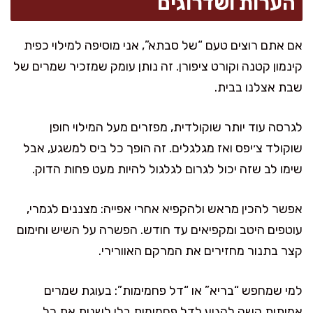
הערות ושדרוגים
אם אתם רוצים טעם “של סבתא”, אני מוסיפה למילוי כפית
קינמון קטנה וקורט ציפורן. זה נותן עומק שמזכיר שמרים של
שבת אצלנו בבית.
לגרסה עוד יותר שוקולדית, מפזרים מעל המילוי חופן
שוקולד צ׳יפס ואז מגלגלים. זה הופך כל ביס למשגע, אבל
שימו לב שזה יכול לגרום לגלגול להיות מעט פחות הדוק.
אפשר להכין מראש ולהקפיא אחרי אפייה: מצננים לגמרי,
עוטפים היטב ומקפיאים עד חודש. הפשרה על השיש וחימום
קצר בתנור מחזירים את המרקם האוורירי.
למי שמחפש “בריא” או “דל פחמימות”: בעוגת שמרים
אמיתית קשה להגיע לדל פחמימות בלי לשנות את כל