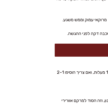
ט מרוקאי עמוק וממש משגע.
בדרך כלל זה קורה כשהבצק רטוב מדי או כשהתנור לא חם מספיק. בפעם הבאה תקפידו על 170 מעלות, ואם צריך הוסיפו 1–2
, וזה הסוד למרקם אוורירי