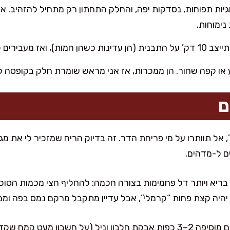
ד שהעוגיות תפוחות, נסדקות יפה, והחלק התחתון רק מתחיל להזהיב
נימוחות.
ז מעבירים לרשת לצינון מלא.
 או קפה שחור. הן ממכרות, אז אני מראש שומרת חלק בקופסה לפ
ם
אל תוותרו על מי פריחת הדר. זה בדיוק הריח שמזכיר לי את מג
ם ל-מדהים.
 בריא ויותר דל פחמימות בצורה חכמה: להחליף חצי מכמות הסו
יהיה קצת פחות “קרמלי”, אבל עדיין מתקבל מרקם נמס בפה וממ
לגרסה עשיר בחלבון, אני לפעמים מוסיפה 2–3 כפות אבקת חלבון וניל (על חש