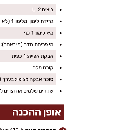
ביצים L: 2
גרידת לימון: מלימון 1 (לא חובה אבל מרענן)
מיץ לימון: 1 כף
מי פריחת הדר (מי זאהר): 1–2 כפות, לפי הטעם
אבקת אפייה: 1 כפית
קורט מלח
סוכר אבקה לציפוי: בערך 120 גרם (כמות נדיבה)
שקדים שלמים או חצויים לקישוט: 20–30 יחידו
אופן ההכנה