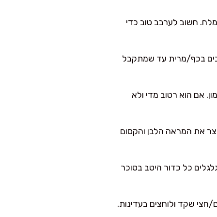
מלח. חשוב לערבב טוב כדי
ערבבים בכף/מרית עד שמתקבל
ון. אם הוא רטוב מדי ולא
וצר את המראה הלבן והקסום
עם כפפות), יוצרים כדורים בגודל אגוז (כ-25–30 גרם). מגלגלים כל כדור היטב בסוכר