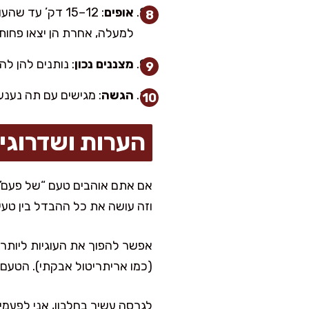
אופים
: 12–15 דק’ ע
למעלה, אחרת הן יצאו פחות 
מצננים נכון
: נותנים להן להתייצב 10 דק’ על התבנית (הן עדינות כשהן חמות), וא
הגשה
: מגישים עם תה נענע
הערות ושדרוגי
אם אתם אוהבים טעם “של פעם”, 
וזה עושה את כל ההבדל בין טעי
אפשר להפוך את העוגיות ליותר
(כמו אריתריטול אבקתי). הטעם 