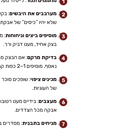
מחממים תנור
: ל-170 מעלות (חום עליון-תחתון). מרפדים 2 תבניות בנייר אפייה.
מערבבים את היבשים
: בק
שלא יהיו “כיסים” של אבקת 
מוסיפים ביצים וניחוחות
: מ
בצק אחיד, מעט דביק ורך.
בדיקת מרקם
: אם הבצק מרג
נאסף, מוסיפים 1–2 כפות קמח שקדים.
מכינים ציפוי
: שופכים סוכר
של העוגיות.
מעצבים
אבקה מכל הצדדים.
מניחים בתבנית
: מסדרים במרווחים של 3–4 ס”מ. אם רוצים, מני