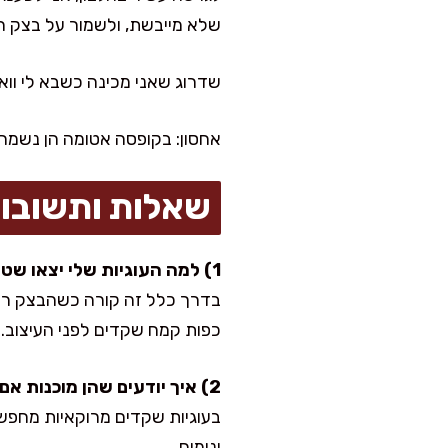
שלא מייבשת, ולשמור על בצק ר
שדרוג שאני מכינה כשבא לי וואו:
אחסון: בקופסה אטומה הן נשמרות 5–7 ימים. אם הסוכר אבקה “נעלם” קצת, מנערים מעל עוד שכבה דקה לפ
שאלות ותשובו
1) למה העוגיות שלי יצאו שטוחות?
כפות קמח שקדים לפני העיצוב.
2) איך יודעים שהן מוכנות אם הן עדיין בהירות?
בעוגיות שקדים מרוקאיות מחפשי
ונימוח.