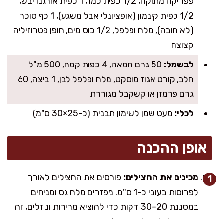
פפריקה מתוקה, 1/2 כפית כמון, 1 כפית אורגנו יבש,
1/2 כפית קינמון (אופציונלי אבל משגע), 1 כף סוכר
(לא חובה), מלח ופלפל, 1/2 כוס מים, חופן פטרוזיליה
קצוצה
לבשמל:
50 גרם חמאה, 4 כפות קמח, 500 מ"ל
חלב, קורט אגוז מוסקט, מלח ופלפל לבן, 1 ביצה, 60
גרם פרמזן או קשקבל מגוררת
לכלי:
מעט שמן לשימון תבנית (כ-25×30 ס"מ)
אופן ההכנה
מכינים את החצילים:
פורסים את החצילים לאורך
לפרוסות בעובי כ-1 ס"מ. מפזרים מלח גס ומניחים
במסננת 20–30 דקות כדי להוציא מרירות ונוזלים, זה