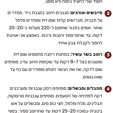
הסוד שלי לחציל נימוח ולא סופג.
מייבשים וצורבים:
מנגבים היטב במגבת נייר. מסדרים
על תבנית, מברישים קלות שמן זית ומפזרים פלפל
שחור. אופים בתנור שחומם ל-220 מעלות כ-20–25
דקות, עד שהפרוסות זהובות ורכות. באמצע אני אוהבת
להפוך לקבלת צבע אחיד.
רוטב בשר עשיר:
במחבת רחבה מחממים שמן זית
ומטגנים בצל 7–8 דקות עד שקיפות וזהוב עדין. מוסיפים
שום לדקה, ואז את הבשר הטחון ומפוררים עם כף עד
שאין גושים.
מתבלים ומבשלים:
מוסיפים רסק עגבניות ומערבבים
דקה לפתיחה של הטעמים. מוסיפים עגבניות מרוסקות,
תבלינים, מלח ופלפל, חצי כוס מים, ומבשלים על אש
בינונית-נמוכה 20–25 דקות עד שהרוטב סמיך. בסוף