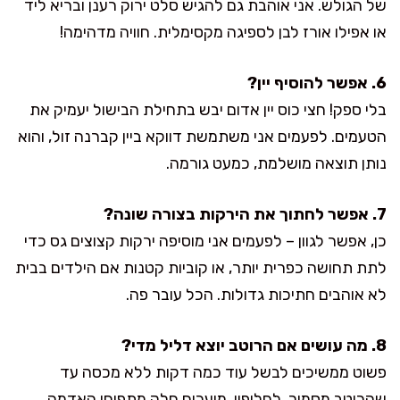
של הגולש. אני אוהבת גם להגיש סלט ירוק רענן ובריא ליד
או אפילו אורז לבן לספיגה מקסימלית. חוויה מדהימה!
6. אפשר להוסיף יין?
בלי ספק! חצי כוס יין אדום יבש בתחילת הבישול יעמיק את
הטעמים. לפעמים אני משתמשת דווקא ביין קברנה זול, והוא
נותן תוצאה מושלמת, כמעט גורמה.
7. אפשר לחתוך את הירקות בצורה שונה?
כן, אפשר לגוון – לפעמים אני מוסיפה ירקות קצוצים גס כדי
לתת תחושה כפרית יותר, או קוביות קטנות אם הילדים בבית
לא אוהבים חתיכות גדולות. הכל עובר פה.
8. מה עושים אם הרוטב יוצא דליל מדי?
פשוט ממשיכים לבשל עוד כמה דקות ללא מכסה עד
שהרוטב מסמיך. לחלופין, מועכים חלק מתפוחי האדמה