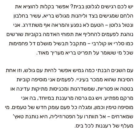
יש לכם רגישים לגלוטן בבית? אפשר בקלות להוציא את
הלחם שמגישים בצד וליהנות מגולש בריא, עשיר בחלבון
ונטול גלוטן – הטעם לא נפגע והמראה אף משתדרג. אני
נוהגת לפעמים להחליף את תפוחי האדמה בקוביות שורשים
כמו סלרי או קולרבי – מתקבל תבשיל מושלם דל פחמימות
שכל מי ששומר על תפריט בריא מעריך מאוד.
עם השנים הבנתי כמה גמיש אפשר להיות עם גולש, וזו אחת
הסיבות שהוא ממכר בעיניי. לפעמים אני מוסיפה קוביות
בטטה או פטריות, שמשדרגות ומכניסות מתיקות עדינה או
מרקם מפתיע. ויש גם גרסה מרעננת במיוחד, בה אני
מוסיפה טימין וכמון, ומגלה כל פעם עומק חדש של טעמים. מי
שמארחים – אל תוותרו על הפטרוזיליה, היא נותנת טאץ'
מעלף של רעננות לכל ביס.