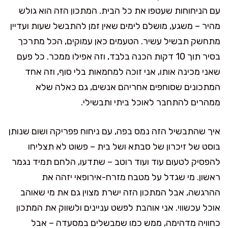
עם הניחוחות שעטפו את כל הבית. המתכון הזה הוא גולש
מהיר – משגע, מושלם לימים שאין זמן להתבשל שעות ועדיין
מתחשק תבשיל עשיר. הטעמים כאן עמוקים, הכל מתרכך
בסיר תוך 10 דקות הכנה בלבד, וזה אפילו ממכר. כל פעם
שאני מכינה אותו, אני זוכה למחמאות בלי סוף, וזה אחד
המתכונים שסוחפים אחריהם אנשים, גם כאלה שלא
ממהרים להתחבר לאוכל ביתי ותבשילי.
איך שהתבשיל הזה נמס בפה, עם ניחוח פפריקה ושום שנותן
בוסט של זיכרון של סבתא ושל בית – פשוט לא תצליחו
להפסיק לטעום עוד ועוד רוטב – שתדעו, הלחם תמיד נגמר
ראשון. מי שגדל על מטבח מזרח-אירופאי יזהה את
ההרגשה, אבל המתכון הזה ישרת מצוין גם את מי שאוהב
אוכל עכשווי. אני אוהבת לפשט עניינים ולשווק את המתכון
כחוויה מדהימה, ממש כמו שמבשלים במסעדה – אבל