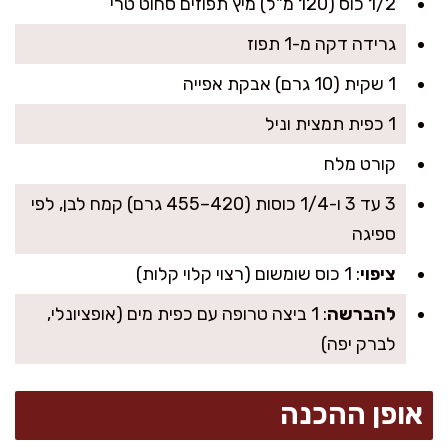
1/2 כוס (120 מ"ל) מיץ תפוזים סחוט טרי
גרידה דקה מ-1 תפוז
1 שקית (10 גרם) אבקת אפייה
1 כפית תמצית וניל
קורט מלח
3 עד 3 ו-1/4 כוסות (420–455 גרם) קמח לבן, לפי
ספיגה
ציפוי
: 1 כוס שומשום (רצוי קלוי קלות)
להברשה
: 1 ביצה טרופה עם כפית מים (אופציונלי,
לברק יפה)
אופן ההכנה