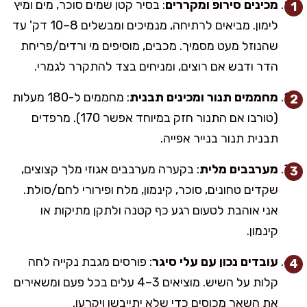
מכינים סירופ ומקררים
: בסיר קטן שמים סוכר, מים ומיץ
לימון. מביאים לרתיחה, מנמיכים ומבשלים 8–10 דק' עד
שהנוזל מעט מסמיך. מכבים, מוסיפים מי ורדים/פריחת
הדר ודבש אם רוצים, ומניחים בצד להתקרר לגמרי.
מחממים תנור ומכינים תבנית
: מחממים ל-180 מעלות
(טורבו אם התנור חזק במיוחד אפשר 170). מרפדים
תבנית תנור בנייר אפייה.
מערבבים מלית
: בקערה מערבבים אגוזי מלך קצוצים,
שקדים טחונים, סוכר, קינמון, מלח ופירורי לחם/סולת.
אני אוהבת לטעום רגע כף קטנה ולתקן מתיקות או
קינמון.
עובדים נכון עם עלי סיגר
: פורסים מגבת נקייה לחה
קלות על השיש. מוציאים 3–4 עלים בכל פעם ומשאירים
את השאר מכוסים כדי שלא יתייבשו ויקרעו.