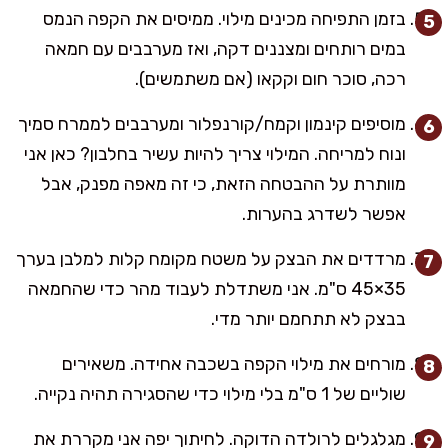
בזמן התפיחה מכינים מילוי. ממיסים את הקפה הנמס
במים רותחים ומצננים דקה, ואז מערבבים עם חמאה
רכה, סוכר חום וקקאו (אם משתמשים).
מוסיפים קינמון וקמח/קורנפלור ומערבבים לממרח סמיך
ונוח למריחה. המילוי צריך להיות עשיר בחלבון? כאן אני
מוותרת על ההבטחה הזאת, כי זה מאפה מפנק, אבל
אפשר לשדרג בהערות.
מרדדים את הבצק על משטח מקומח קלות למלבן בערך
35×45 ס"מ. אני משתדלת לעבוד מהר כדי שהחמאה
בבצק לא תתחמם יותר מדי.
מורחים את מילוי הקפה בשכבה אחידה. משאירים
שוליים של 1 ס"מ בלי מילוי כדי שהסגירה תהיה נקייה.
מגלגלים לרולדה הדוקה. לחיתוך יפה אני מקררת את