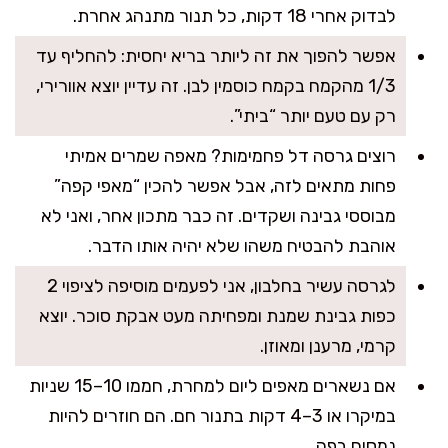
לבדוק אחרי 18 דקות, כל תנור מתנהג אחרת.
אפשר להפוך את זה ליותר בריא יחסית: להחליף עד
1/3 מהקמח בקמח כוסמין לבן. זה עדיין יוצא אוורירי,
רק עם טעם יותר “ביתי”.
רוצים גרסה דל פחמימות? מאפה שמרים אמיתי
פחות מתאים לזה, אבל אפשר להכין “מאפי קפה”
מבוססי גבינה ושקדים. זה כבר מתכון אחר, ואני לא
אוהבת להבטיח משהו שלא יהיה אותו הדבר.
לגרסה עשיר בחלבון, אני לפעמים מוסיפה לציפוי 2
כפות גבינת שמנת ומפחיתה מעט אבקת סוכר. יוצא
קרמי, מרענן ומאוזן.
אם נשארים מאפים ליום למחרת, חממו 10–15 שניות
במיקרו או 3–4 דקות בתנור חם. הם חוזרים להיות
נמסים בפה.