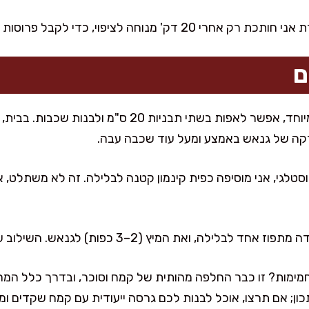
נוחה לציפוי, כדי לקבל פרוסות נקיות ומושלמות.
ם
אם אתם אוהבים עוגה גבוהה במיוחד, אפשר לאפות בשתי תבנ
דקה של גנאש באמצע ומעל עוד שכבה עבה.
טלגי, אני מוסיפה כפית קינמון קטנה לבלילה. זה לא משתלט, אב
את המיץ (2–3 כפות) לגנאש. השילוב עם שוקולד מריר יוצא מעלף.
ימות? זו כבר החלפה מהותית של קמח וסוכר, ובדרך כלל המר
ן; אם תרצו, אוכל לבנות לכם גרסה ייעודית עם קמח שקדים וממ