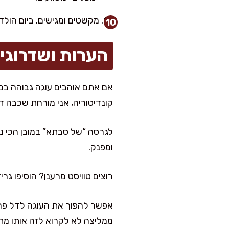
מקשטים ומגישים. ביום הולדת אני חותכת רק אחרי 20 דק' מ
הערות ושדרוגי
קונדיטוריה, אני מורחת שכבה 
לגרסה “של סבתא” במובן הכי נוס
ומפנק.
רוצים טוויסט מרענן? הוסיפו גרידה מתפוז אחד לבלילה, ו
אפשר להפוך את העוגה לדל פחמ
ממליצה לא לקרוא לזה אותו מתכו