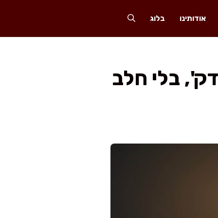
אודותינו
בלוג
גת שוקולד יום הולדת ממכרת ב-45 דק', בלי חלב