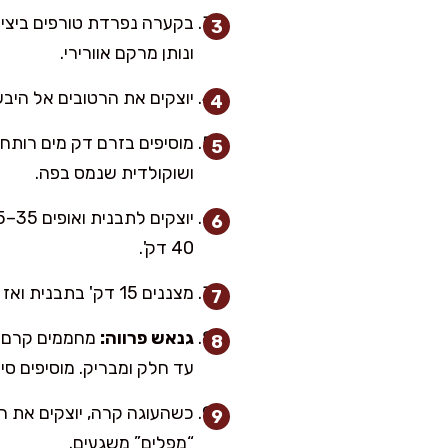
בקערה נפרדת טורפים ביצים,
ונותן מרקם אוורירי.
יוצקים את הרטובים אל היב
מוסיפים בזרם דק מים רותחי
ושוקולדית שנמס בפה.
40 דק'.
מצננים 15 דק' בתבנית ואז מעבירים לרשת לצינון מלא. אם מצפים כשהעוגה חמה מדי, הגנאש יברח לצדדים.
גנאש פרווה:
מחממים קרם קו
עד חלק ומבריק. מוסיפים סיל
כשהעוגה קרה, יוצקים את ה
“מפלים” משגעים.