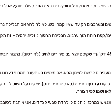
 שמן, חלב צמחי, וניל וחומץ. זה נראה מוזר לשלב חומץ, אבל ז
שים ומערבבים רק עד שאין קמח יבש. לא להילחץ אם הבלילה נר
ם/קפה רותח תוך ערבוב. הבלילה תהפוך נוזלית יחסית – זה תקין,
קוס עד סף רתיחה (לא להרתיח חזק). יוצקים על השוקולד הקצ
אן ושמן לפי הצורך.
גנאש במרכז ונותנים לו לרדת טבעי לצדדים. אני אוהבת לסוב