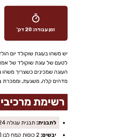
זמן עבודה: 20 דק'
יש משהו בעוגת שוקולד יום הול
לטעם של עוגת שוקולד של אמא 
העוגה שמכינים כשצריך משהו מו
מדהים קלה, משגעת, וממכרת ב
רשימת מרכיבי
לתבנית:
תבנית עגולה 24 ס"מ (או מלבנית 20×30), נייר אפייה/שמן לשימון
יבשים:
2 כוסות קמח לבן (280 גרם)