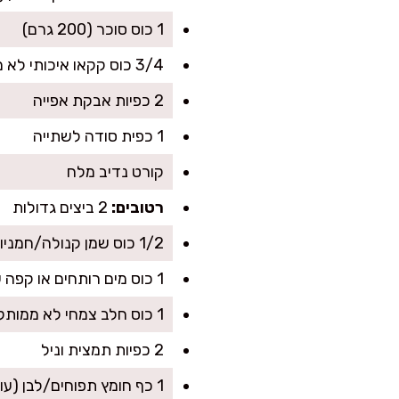
1 כוס סוכר (200 גרם)
3/4 כוס קקאו איכותי לא ממותק (75–80 גרם)
2 כפיות אבקת אפייה
1 כפית סודה לשתייה
קורט נדיב מלח
רטובים:
2 ביצים גדולות
1/2 כוס שמן קנולה/חמניות (120 מ"ל)
1 כוס מים רותחים או קפה שחור חזק רותח (240 מ"ל) – לקפה יש אפקט מרענן ומעמיק טעם
1 כוס חלב צמחי לא ממותק (שקדים/סויה/שיבולת שועל) או מים (240 מ"ל)
2 כפיות תמצית וניל
1 כף חומץ תפוחים/לבן (עוזר לאוורירי)