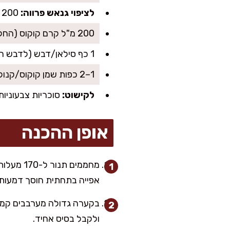
לציפוי גנאש פרווה:
200 גרם שוקולד מריר פרווה קצוץ
200 מ"ל קרם קוקוס (החלק השומני) או שמנת צמחית להקצפה
1 כף סילאן/דבש (לדבש רק אם רוצים, עדיין פרווה)
1–2 כפות שמן קוקוס/קנולה (לא חובה, לברק מבריק)
לקישוט:
סוכריות צבעוניות
אופן ההכנה
אפייה בתחתית חוסך דמעות 
בקערה גדולה מערבבים קמח,
ולקבל בסיס אחיד.