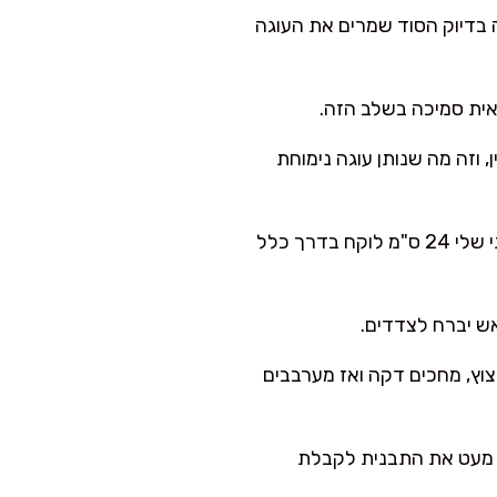
ה בדיוק הסוד שמרים את העוגה
אית סמיכה בשלב הזה.
 וזה מה שנותן עוגה נימוחת
יוצקים לתבנית ואופים 35–45 דק' עד שקיסם יוצא עם פירורים לחים (לא רטוב). בתנור הביתי שלי 24 ס"מ לוקח בדרך כלל
וץ, מחכים דקה ואז מערבבים
ב מעט את התבנית לקבלת