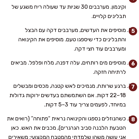
וקינמון. מערבבים 30 שניות עד שעולה ריח משגע של
תבלינים קלויים.
מוסיפים את העדשים, מערבבים דקה עם הבצל
והתבלינים כדי שיספגו טעם. מוסיפים את הקינואה
ומערבבים עוד חצי דקה.
מוסיפים מים רותחים, עלה דפנה, מלח ופלפל. מביאים
לרתיחה חזקה.
ברגע שרותח, מנמיכים לאש קטנה, מכסים ומבשלים
18–22 דקות. אם השתמשתם בעדשים ירוקות גדולות
במיוחד, לפעמים צריך עוד 3–5 דקות.
כשהנוזלים נספגו והקינואה נראית “פתוחה” (רואים את
הטבעת הלבנה סביב הגרגרים), מכבים את האש. כאן
אני עושה משהו שלמדתי מהמטבח המקצועי: משאירים