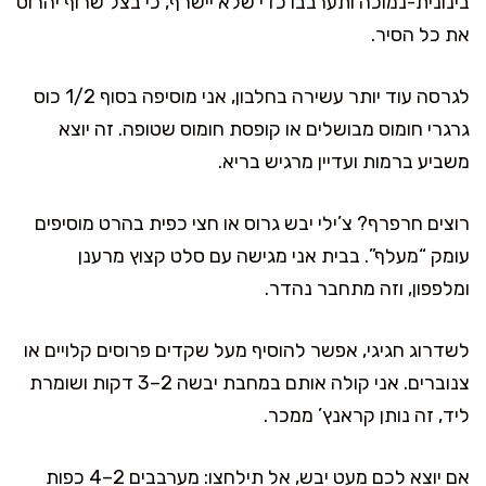
בינונית-נמוכה ותערבבו כדי שלא יישרף, כי בצל שרוף יהרוס
את כל הסיר.
לגרסה עוד יותר עשירה בחלבון, אני מוסיפה בסוף 1/2 כוס
גרגרי חומוס מבושלים או קופסת חומוס שטופה. זה יוצא
משביע ברמות ועדיין מרגיש בריא.
רוצים חרפרף? צ’ילי יבש גרוס או חצי כפית בהרט מוסיפים
עומק “מעלף”. בבית אני מגישה עם סלט קצוץ מרענן
ומלפפון, וזה מתחבר נהדר.
לשדרוג חגיגי, אפשר להוסיף מעל שקדים פרוסים קלויים או
צנוברים. אני קולה אותם במחבת יבשה 2–3 דקות ושומרת
ליד, זה נותן קראנץ’ ממכר.
אם יוצא לכם מעט יבש, אל תילחצו: מערבבים 2–4 כפות